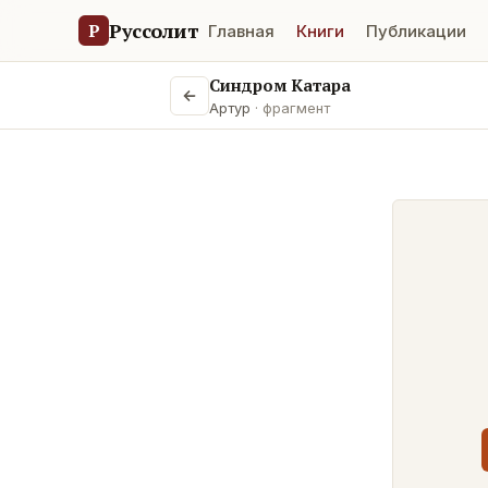
Руссолит
Р
Главная
Книги
Публикации
Синдром Катара
Артур
· фрагмент