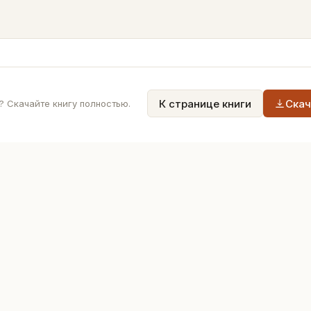
К странице книги
Скач
 Скачайте книгу полностью.
Главная
О проекте
Книги
Правила публ