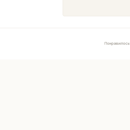
Понравилось?
Руссолит
Р
Русское собрание литераторов. Книги, блоги и