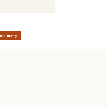
ать книгу
Публичная оферта
икации
Контакты