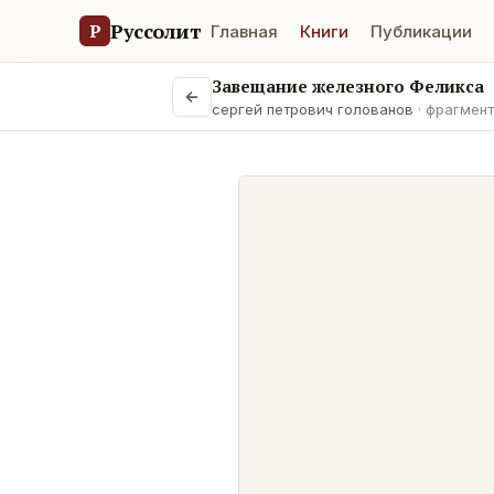
Руссолит
Р
Главная
Книги
Публикации
Завещание железного Феликса
сергей петрович голованов
· фрагмент