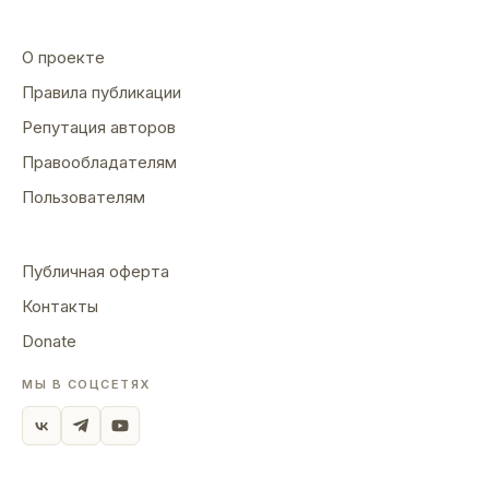
произведения регулярно пишет с 1976 г. С
1990 г. — в соавторстве с Ладыженским
О проекте
Олегом Семеновичем. Первая публикация
Правила публикации
— рассказ «Координаты смерти» (1991).
Член Союза Писателей России и
Репутация авторов
Конгресса Литераторов Украины.
Правообладателям
Ладыженский Олег Семенович. Родился
Пользователям
23 марта 1963 г. в г. Харькове. В 1980 г.,
окончив среднюю школу, поступил в
Харьковский государственный институт
Публичная оферта
культуры, по специальности «режиссер
Контакты
театра». Закончил институт с отличием в
1984 г. В том же году женился. Имеет
Donate
дочь 1985 г. рождения. С 1984 г. работает
режиссером театра-студии «Пеликан»,
МЫ В СОЦСЕТЯХ
поставил более 10 спектаклей, в т. ч. — по
произведениям А. и Б. Стругацких:
«Трудно быть богом» и «Жиды города