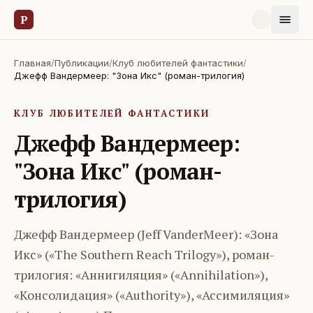
Р
Главная
/
Публикации
/
Клуб любителей фантастики
/
Джефф Вандермеер: "Зона Икс" (роман-трилогия)
КЛУБ ЛЮБИТЕЛЕЙ ФАНТАСТИКИ
Джефф Вандермеер:
"Зона Икс" (роман-
трилогия)
Джефф Вандермеер (Jeff VanderMeer): «Зона
Икс» («The Southern Reach Trilogy»), роман-
трилогия: «Аннигиляция» («Annihilation»),
«Консолидация» («Authority»), «Ассимиляция»