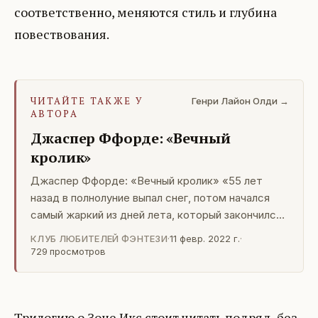
соответственно, меняются стиль и глубина
повествования.
ЧИТАЙТЕ ТАКЖЕ У
Генри Лайон Олди →
АВТОРА
Джаспер Ффорде: «Вечный
кролик»
Джаспер Ффорде: «Вечный кролик» «55 лет
назад в полнолуние выпал снег, потом начался
самый жаркий из дней лета, который закончился
зеленым закатом. В радиусе 16 миль заржавела
КЛУБ ЛЮБИТЕЛЕЙ ФЭНТЕЗИ
·
11 февр. 2022 г.
·
вся алюминиевая фольга, а стекло стало
729
просмотров
блестеть, как нефтяная пленка на воде. Тогда
очеловечились 18 кроликов – изменились,
выросли и приобрели
Трилогию о Зоне Икс стоит читать подряд, без