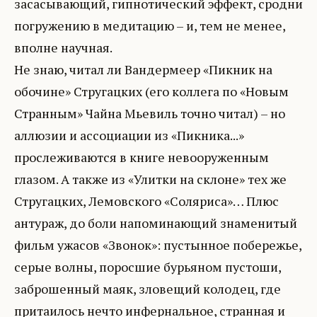
засасывающий, гипнотический эффект, сродни
погружению в медитацию – и, тем не менее,
вполне научная.
Не знаю, читал ли Вандермеер «Пикник на
обочине» Стругацких (его коллега по «Новым
Странным» Чайна Мьевиль точно читал) – но
аллюзии и ассоциации из «Пикника...»
прослеживаются в книге невооруженным
глазом. А также из «Улитки на склоне» тех же
Стругацких, Лемовского «Соляриса»… Плюс
антураж, до боли напоминающий знаменитый
фильм ужасов «Звонок»: пустынное побережье,
серые волны, поросшие бурьяном пустоши,
заброшенный маяк, зловещий колодец, где
притаилось нечто инфернальное, странная и