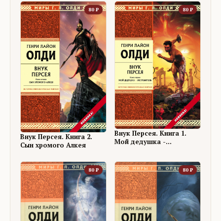
80
₽
80
₽
Внук Персея. Книга 1.
Внук Персея. Книга 2.
Мой дедушка -
Сын хромого Алкея
Истребитель
80
₽
80
₽