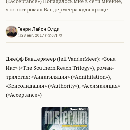
(«Acceptance») Попадалось мне в сети мнение,
что этот роман Вандермеера куда проще
Генри Лайон Олди
28 авг. 2017 г.
67
0
Джефф Вандермеер (Jeff VanderMeer): «Зона
Икс» («The Southern Reach Trilogy»), роман-
трилогия: «Аннигиляция» («Annihilation»),
«Консолидация» («Authority»), «Ассимиляция»
(«Acceptance»)