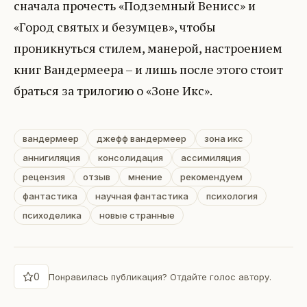
сначала прочесть «Подземный Венисс» и
«Город святых и безумцев», чтобы
проникнуться стилем, манерой, настроением
книг Вандермеера – и лишь после этого стоит
браться за трилогию о «Зоне Икс».
вандермеер
джефф вандермеер
зона икс
аннигиляция
консолидация
ассимиляция
рецензия
отзыв
мнение
рекомендуем
фантастика
научная фантастика
психология
психоделика
новые странные
0
Понравилась публикация? Отдайте голос автору.