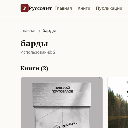
Руссолит
Р
Главная
Книги
Публикации
Главная
/
барды
барды
Использований:
2
Книги (
2
)