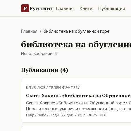
Руссолит
Р
Главная
Книги
Публикации
Главная
/
библиотека на обугленной горе
библиотека на обугленн
Использований:
4
Публикации (
4
)
КЛУБ ЛЮБИТЕЛЕЙ ФЭНТЕЗИ
Скотт Хокинс: «Библиотека на Обугленной
Скотт Хокинс: «Библиотека на Обугленной горе» Д
Поразительные умения и возможности (нет, это не
Генри Лайон Олди
·
22 дек. 2021 г.
· 👁
75
· 💬
0