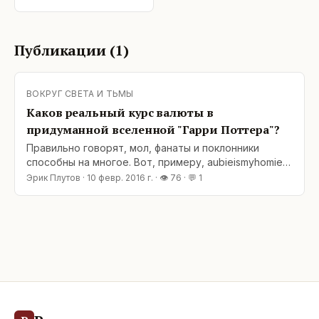
Публикации (
1
)
ВОКРУГ СВЕТА И ТЬМЫ
Каков реальный курс валюты в
придуманной вселенной "Гарри Поттера"?
Правильно говорят, мол, фанаты и поклонники
способны на многое. Вот, примеру, aubieismyhomie
(пользователь на портале Reddit) не поленился и
Эрик Плутов
·
10 февр. 2016 г.
· 👁
76
· 💬
1
собрал все упоминания волшебной валюты в цикле
книг о Гарри Поттере. В итоге дотошный
поттерофил довольно точно смог рассчитать цены
на магические предметы в долларах США по
полученному