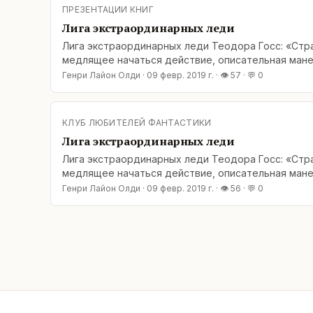
ПРЕЗЕНТАЦИИ КНИГ
Лига экстраординарных леди
Лига экстраординарных леди Теодора Госс: «Стра
медлящее начаться действие, описательная мане
века – непрекращающийся дождь (ну да, если
Генри Лайон Олди
·
09 февр. 2019 г.
· 👁
57
· 💬
0
КЛУБ ЛЮБИТЕЛЕЙ ФАНТАСТИКИ
Лига экстраординарных леди
Лига экстраординарных леди Теодора Госс: «Стра
медлящее начаться действие, описательная мане
века – непрекращающийся дождь (ну да, если
Генри Лайон Олди
·
09 февр. 2019 г.
· 👁
56
· 💬
0