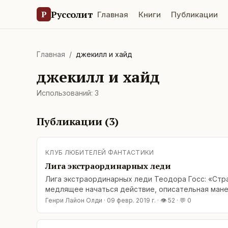
Руссолит
Р
Главная
Книги
Публикации
Главная
/
джекилл и хайд
джекилл и хайд
Использований:
3
Публикации (
3
)
КЛУБ ЛЮБИТЕЛЕЙ ФАНТАСТИКИ
Лига экстраординарных леди
Лига экстраординарных леди Теодора Госс: «Стра
медлящее начаться действие, описательная мане
века – непрекращающийся дождь (ну да, если
Генри Лайон Олди
·
09 февр. 2019 г.
· 👁
52
· 💬
0