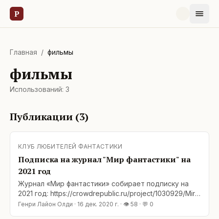
Р
Главная
/
фильмы
фильмы
Использований:
3
Публикации (
3
)
КЛУБ ЛЮБИТЕЛЕЙ ФАНТАСТИКИ
Подписка на журнал "Мир фантастики" на
2021 год
Журнал «Мир фантастики» собирает подписку на
2021 год: https://crowdrepublic.ru/project/1030929/Mir-
fantastiki-podpiska-na-2021-god Мы давно
Генри Лайон Олди
·
16 дек. 2020 г.
· 👁
58
· 💬
0
сотрудничаем с этим прекрасным журналом и