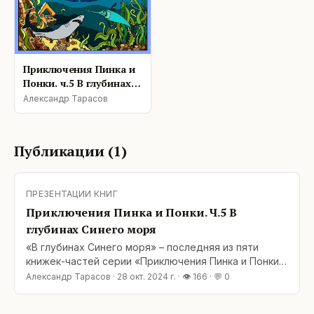
Приключения Пинка и
Понки. ч.5 В глубинах
Синего моря
Александр Тарасов
Публикации (
1
)
ПРЕЗЕНТАЦИИ КНИГ
Приключения Пинка и Понки. Ч.5 В
глубинах Синего моря
«В глубинах Синего моря» – последняя из пяти
книжек-частей серии «Приключения Пинка и Понки.
Том 1». Она написана в жанре фэнтези об
Александр Тарасов
·
28 окт. 2024 г.
· 👁
166
· 💬
0
удивительных приключениях лёгких человечков,
пузырьков Пинка и Понки. В этой книжке Пинк и