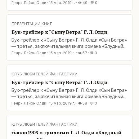
сын» из космической эпопеи «Ойкумена» Г. Л. Олди.
Генри Лайон Олди
·
15 мар. 2019 г.
· 👁
49
· 💬
0
Книга должна выйти в издательстве «Азбука» в
этом месяце, в самое ближайшее время. А пока, в
ожидании скорого выхода книги в свет
ПРЕЗЕНТАЦИИ КНИГ
Бук-трейлер к "Сыну Ветра" Г. Л. Олди
Бук-трейлер к «Сыну Ветра» Г. Л. Олди «Сын Ветра»
— третья, заключительная книга романа «Блудный
сын» из космической эпопеи «Ойкумена» Г. Л. Олди.
Генри Лайон Олди
·
15 мар. 2019 г.
· 👁
57
· 💬
0
Книга должна выйти в издательстве «Азбука» в
этом месяце, в самое ближайшее время. А пока, в
ожидании скорого выхода книги в свет
КЛУБ ЛЮБИТЕЛЕЙ ФАНТАСТИКИ
Бук-трейлер к "Сыну Ветра" Г. Л. Олди
Бук-трейлер к «Сыну Ветра» Г. Л. Олди «Сын Ветра»
— третья, заключительная книга романа «Блудный
сын» из космической эпопеи «Ойкумена» Г. Л. Олди.
Генри Лайон Олди
·
15 мар. 2019 г.
· 👁
58
· 💬
0
Книга должна выйти в издательстве «Азбука» в
этом месяце, в самое ближайшее время. А пока, в
ожидании скорого выхода книги в свет — добро
КЛУБ ЛЮБИТЕЛЕЙ ФАНТАСТИКИ
пожаловать на просмотр бук-трейлера к «Сыну
rianon1903 о трилогии Г. Л. Олди «Блудный
Ветра»: