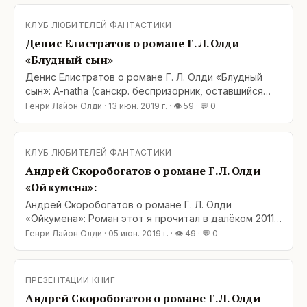
По сюжету как водится взрослеем вместе с
героями. Местами неиллюзорно, узко, как в зеркале
КЛУБ ЛЮБИТЕЛЕЙ ФАНТАСТИКИ
видим себя, местами, в самой что ни на есть
Денис Елистратов о романе Г. Л. Олди
широкой рамке
«Блудный сын»
Денис Елистратов о романе Г. Л. Олди «Блудный
сын»: A-natha (санскр. беспризорник, оставшийся
без защиты) — начали издалека. Далее беглец/
Генри Лайон Олди
·
13 июн. 2019 г.
· 👁
59
· 💬
0
отщепенец, шире — Блудный сын. Ветхо и заветно.
По сюжету как водится взрослеем вместе с
героями. Местами неиллюзорно, узко, как в зеркале
КЛУБ ЛЮБИТЕЛЕЙ ФАНТАСТИКИ
видим себя, местами, в самой что ни на есть
Андрей Скоробогатов о романе Г. Л. Олди
широкой рамке
«Ойкумена»:
Андрей Скоробогатов о романе Г. Л. Олди
«Ойкумена»: Роман этот я прочитал в далёком 2011
году одним из первых романов у Г.Л.Олди, и тогда
Генри Лайон Олди
·
05 июн. 2019 г.
· 👁
49
· 💬
0
почувствовал, что читать этих замечательных
авторов достаточно тяжело. Чтение среднего
романа Олди у меня занимает, в среднем, в раза
ПРЕЗЕНТАЦИИ КНИГ
два дольше времени, чем чтение того же объёма
Андрей Скоробогатов о романе Г. Л. Олди
произведения