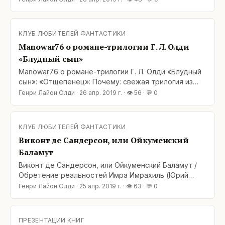
трилогии я читал практически подряд. Перед
последней трилогией был перерыв, но цикл
настолько яркий, что помнил практически всё.
КЛУБ ЛЮБИТЕЛЕЙ ФАНТАСТИКИ
Сюжет и слог безупречны. Да, это только завязка,
Manowar76 о романе-трилогии Г. Л. Олди
но читать
«Блудный сын»
Manowar76 о романе-трилогии Г. Л. Олди «Блудный
сын»: «Отщепенец»: Почему: свежая трилогия из
цикла про Ойкумену В итоге: первый четыре
Генри Лайон Олди
·
26 апр. 2019 г.
· 👁
56
· 💬
0
трилогии я читал практически подряд. Перед
последней трилогией был перерыв, но цикл
настолько яркий, что помнил практически всё.
КЛУБ ЛЮБИТЕЛЕЙ ФАНТАСТИКИ
Сюжет и слог безупречны. Да, это только завязка,
Виконт де Сандерсон, или Ойкуменский
но читать
Баламут
Виконт де Сандерсон, или Ойкуменский Баламут /
Обретение реальностей Имра Имрахиль (Юрий
Перебаев): Генри Лайон Олди «Блудный сын, или
Генри Лайон Олди
·
25 апр. 2019 г.
· 👁
63
· 💬
0
Ойкумена: двадцать лет спустя. Отщепенец.
Беглец. Сын ветра». — СПб.: Азбука, М.: Азбука-
Аттикус, 2018 -19 (Серия: Азбука-Фантастика). Пятая
ПРЕЗЕНТАЦИИ КНИГ