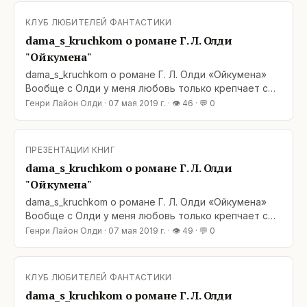
полностью разрешающийся в результате. Вот так
смотришь в конце «Отщепенца» как все нити
КЛУБ ЛЮБИТЕЛЕЙ ФАНТАСТИКИ
сюжетные в клубок завязались, а в финале «Сына
dama_s_kruchkom о романе Г. Л. Олди
ветра» получается, что
"Ойкумена"
dama_s_kruchkom о романе Г. Л. Олди «Ойкумена»
Вообще с Олди у меня любовь только крепчает с
каждой книгой. Каждый раз раскрываю все новые и
Генри Лайон Олди
·
07 мая 2019 г.
· 👁
46
· 💬
0
новые стороны. Прекрасное фентэзи, лихие
триллеры или мрачная философия… И вот
«Ойкумена». Космическая сага. Ох, как я
ПРЕЗЕНТАЦИИ КНИГ
сомневалась, начиная… Ну не тянет меня уж очень
dama_s_kruchkom о романе Г. Л. Олди
на
"Ойкумена"
dama_s_kruchkom о романе Г. Л. Олди «Ойкумена»
Вообще с Олди у меня любовь только крепчает с
каждой книгой. Каждый раз раскрываю все новые и
Генри Лайон Олди
·
07 мая 2019 г.
· 👁
49
· 💬
0
новые стороны. Прекрасное фентэзи, лихие
триллеры или мрачная философия… И вот
«Ойкумена». Космическая сага. Ох, как я
КЛУБ ЛЮБИТЕЛЕЙ ФАНТАСТИКИ
сомневалась, начиная… Ну не тянет меня уж очень
dama_s_kruchkom о романе Г. Л. Олди
на