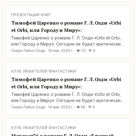
учился… нет, не писать, чувствовать мир вокруг
себя. Встречайте, удивительные и невероятные
ПРЕЗЕНТАЦИИ КНИГ
Олди. Космоопера, которая больше опера чем
Тимофей Царенко о романе Г. Л. Олди «Urbi
космо
et Оrbi, или Городу и Миру»:
Тимофей Царенко о романе Г. Л. Олди «Urbi et Оrbi,
или Городу и Миру»: Сегодня не будет критических
оценок, сегодня будет маленький подарок времен
Генри Лайон Олди
·
14 янв. 2020 г.
· 👁
70
· 💬
0
моей юности, удивительная сказка по которой я
учился… нет, не писать, чувствовать мир вокруг
себя. Встречайте, удивительные и невероятные
КЛУБ ЛЮБИТЕЛЕЙ ФАНТАСТИКИ
Олди. Космоопера, которая больше опера чем
Тимофей Царенко о романе Г. Л. Олди «Urbi
космо
et Оrbi, или Городу и Миру»:
Тимофей Царенко о романе Г. Л. Олди «Urbi et Оrbi,
или Городу и Миру»: Сегодня не будет критических
оценок, сегодня будет маленький подарок времен
Генри Лайон Олди
·
14 янв. 2020 г.
· 👁
58
· 💬
0
моей юности, удивительная сказка по которой я
учился… нет, не писать, чувствовать мир вокруг
себя. Встречайте, удивительные и невероятные
КЛУБ ЛЮБИТЕЛЕЙ ФАНТАСТИКИ
Олди. Космоопера, которая больше опера чем
Manowar76 о романе Г. Л. Олди «Блудный