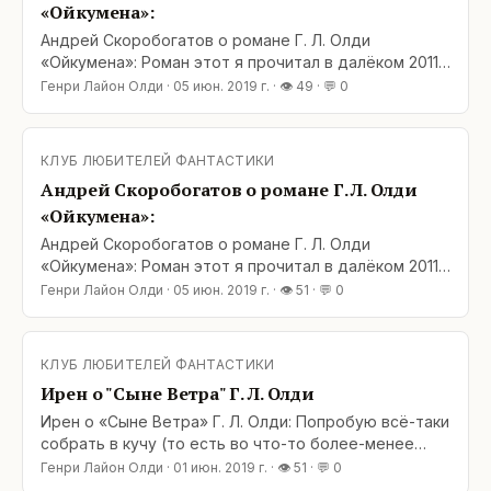
«Ойкумена»:
Андрей Скоробогатов о романе Г. Л. Олди
«Ойкумена»: Роман этот я прочитал в далёком 2011
году одним из первых романов у Г.Л.Олди, и тогда
Генри Лайон Олди
·
05 июн. 2019 г.
· 👁
49
· 💬
0
почувствовал, что читать этих замечательных
авторов достаточно тяжело. Чтение среднего
романа Олди у меня занимает, в среднем, в раза
КЛУБ ЛЮБИТЕЛЕЙ ФАНТАСТИКИ
два дольше времени, чем чтение того же объёма
Андрей Скоробогатов о романе Г. Л. Олди
произведения
«Ойкумена»:
Андрей Скоробогатов о романе Г. Л. Олди
«Ойкумена»: Роман этот я прочитал в далёком 2011
году одним из первых романов у Г.Л.Олди, и тогда
Генри Лайон Олди
·
05 июн. 2019 г.
· 👁
51
· 💬
0
почувствовал, что читать этих замечательных
авторов достаточно тяжело. Чтение среднего
романа Олди у меня занимает, в среднем, в раза
КЛУБ ЛЮБИТЕЛЕЙ ФАНТАСТИКИ
два дольше времени, чем чтение того же объёма
Ирен о "Сыне Ветра" Г. Л. Олди
произведения
Ирен о «Сыне Ветра» Г. Л. Олди: Попробую всё-таки
собрать в кучу (то есть во что-то более-менее
связное) мысли по поводу «Сына Ветра». Ну, во-
Генри Лайон Олди
·
01 июн. 2019 г.
· 👁
51
· 💬
0
первых, я всегда говорила, что вытащить гуся из