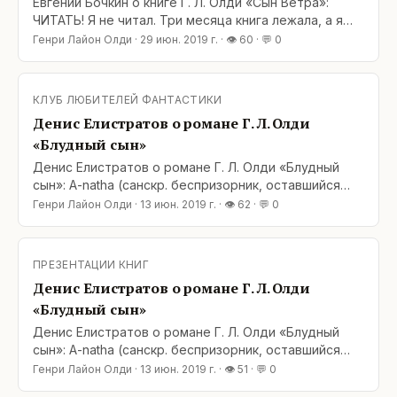
Евгений Бочкин о книге Г. Л. Олди «Сын Ветра»:
ЧИТАТЬ! Я не читал. Три месяца книга лежала, а я
боялся её читать. Знал, что там про смерть. А про
Генри Лайон Олди
·
29 июн. 2019 г.
· 👁
60
· 💬
0
смерть не хотелось. Это личное. А потом прочитал.
И не ошибся: про смерть. Это не спойлер. У Олди
почти всё про смерть. Потому что пишут про жизнь,
КЛУБ ЛЮБИТЕЛЕЙ ФАНТАСТИКИ
а чем она заканчивается? Правильно! И
Денис Елистратов о романе Г. Л. Олди
«Блудный сын»
Денис Елистратов о романе Г. Л. Олди «Блудный
сын»: A-natha (санскр. беспризорник, оставшийся
без защиты) — начали издалека. Далее беглец/
Генри Лайон Олди
·
13 июн. 2019 г.
· 👁
62
· 💬
0
отщепенец, шире — Блудный сын. Ветхо и заветно.
По сюжету как водится взрослеем вместе с
героями. Местами неиллюзорно, узко, как в зеркале
ПРЕЗЕНТАЦИИ КНИГ
видим себя, местами, в самой что ни на есть
Денис Елистратов о романе Г. Л. Олди
широкой рамке
«Блудный сын»
Денис Елистратов о романе Г. Л. Олди «Блудный
сын»: A-natha (санскр. беспризорник, оставшийся
без защиты) — начали издалека. Далее беглец/
Генри Лайон Олди
·
13 июн. 2019 г.
· 👁
51
· 💬
0
отщепенец, шире — Блудный сын. Ветхо и заветно.