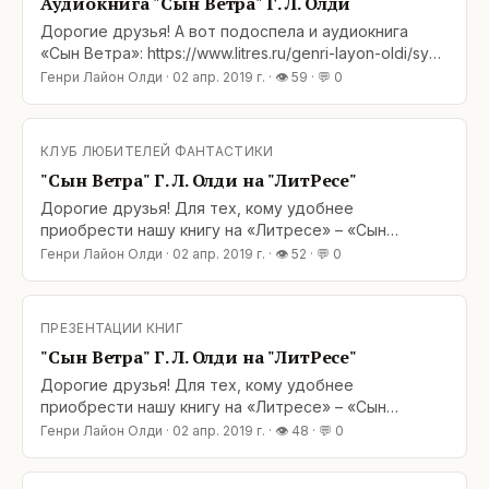
Аудиокнига "Сын Ветра" Г. Л. Олди
Дорогие друзья! А вот подоспела и аудиокнига
«Сын Ветра»: https://www.litres.ru/genri-layon-oldi/syn-
vetra-42151244/ Читают уже известные вам и
Генри Лайон Олди
·
02 апр. 2019 г.
· 👁
59
· 💬
0
любимые нами Елена и Дмитрий Полонецкие. Время
звучания: 15 ч. 32 мин. Добро пожаловать!&lt;br /
КЛУБ ЛЮБИТЕЛЕЙ ФАНТАСТИКИ
"Сын Ветра" Г. Л. Олди на "ЛитРесе"
Дорогие друзья! Для тех, кому удобнее
приобрести нашу книгу на «Литресе» – «Сын
Ветра», 3-я книга романа Г. Л. Олди «Блудный сын»,
Генри Лайон Олди
·
02 апр. 2019 г.
· 👁
52
· 💬
0
открыта для вас: https://www.litres.ru/genri-layon-
oldi/syn-vetra/ Напоминаем, что «Сын ветра» также
ждет вас: Авторский сайт «Мир Олди»:
ПРЕЗЕНТАЦИИ КНИГ
"Сын Ветра" Г. Л. Олди на "ЛитРесе"
Дорогие друзья! Для тех, кому удобнее
приобрести нашу книгу на «Литресе» – «Сын
Ветра», 3-я книга романа Г. Л. Олди «Блудный сын»,
Генри Лайон Олди
·
02 апр. 2019 г.
· 👁
48
· 💬
0
открыта для вас: https://www.litres.ru/genri-layon-
oldi/syn-vetra/ Напоминаем, что «Сын ветра» также