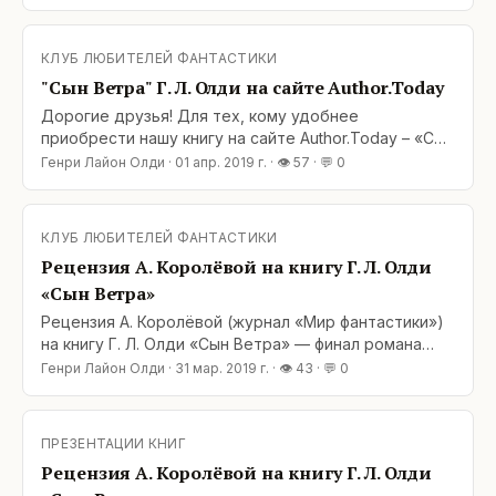
открыта для вас: https://author.today/work/27961
Добро пожаловать!&lt;br /
КЛУБ ЛЮБИТЕЛЕЙ ФАНТАСТИКИ
"Сын Ветра" Г. Л. Олди на сайте Author.Today
Дорогие друзья! Для тех, кому удобнее
приобрести нашу книгу на сайте Author.Today – «Сын
Ветра», 3-я книга романа Г. Л. Олди «Блудный сын»,
Генри Лайон Олди
·
01 апр. 2019 г.
· 👁
57
· 💬
0
открыта для вас: https://author.today/work/27961
Добро пожаловать!&lt;br /
КЛУБ ЛЮБИТЕЛЕЙ ФАНТАСТИКИ
Рецензия А. Королёвой на книгу Г. Л. Олди
«Сын Ветра»
Рецензия А. Королёвой (журнал «Мир фантастики»)
на книгу Г. Л. Олди «Сын Ветра» — финал романа
«Блудный сын»: https://www.mirf.ru/book/g-l-oldi-syn-
Генри Лайон Олди
·
31 мар. 2019 г.
· 👁
43
· 💬
0
vetra Спойлерофобы, будьте осторожны! Вроде бы
мин нет, но мало ли… Цитата: «Вторая часть романа
«Блудный сын» закончилась «на самом
ПРЕЗЕНТАЦИИ КНИГ
Рецензия А. Королёвой на книгу Г. Л. Олди