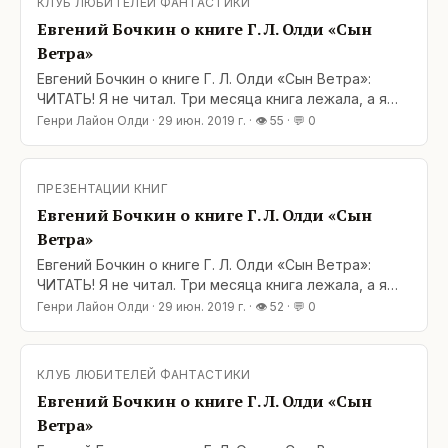
КЛУБ ЛЮБИТЕЛЕЙ ФАНТАСТИКИ
знакомцы: Лючано Борготта, Марк Кай Тумидус,
Евгений Бочкин о книге Г. Л. Олди «Сын
Ветра»
Евгений Бочкин о книге Г. Л. Олди «Сын Ветра»:
ЧИТАТЬ! Я не читал. Три месяца книга лежала, а я
боялся её читать. Знал, что там про смерть. А про
Генри Лайон Олди
·
29 июн. 2019 г.
· 👁
55
· 💬
0
смерть не хотелось. Это личное. А потом прочитал.
И не ошибся: про смерть. Это не спойлер. У Олди
почти всё про смерть. Потому что пишут про жизнь,
ПРЕЗЕНТАЦИИ КНИГ
а чем она заканчивается? Правильно! И
Евгений Бочкин о книге Г. Л. Олди «Сын
Ветра»
Евгений Бочкин о книге Г. Л. Олди «Сын Ветра»:
ЧИТАТЬ! Я не читал. Три месяца книга лежала, а я
боялся её читать. Знал, что там про смерть. А про
Генри Лайон Олди
·
29 июн. 2019 г.
· 👁
52
· 💬
0
смерть не хотелось. Это личное. А потом прочитал.
И не ошибся: про смерть. Это не спойлер. У Олди
почти всё про смерть. Потому что пишут про жизнь,
КЛУБ ЛЮБИТЕЛЕЙ ФАНТАСТИКИ
а чем она заканчивается? Правильно! И
Евгений Бочкин о книге Г. Л. Олди «Сын
Ветра»