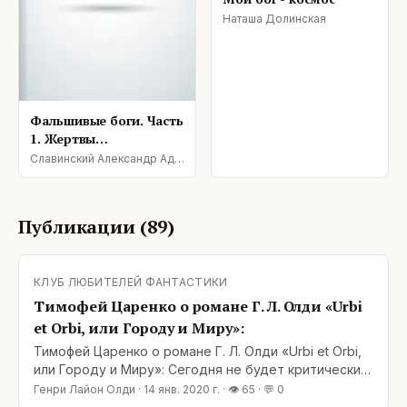
Наташа Долинская
Фальшивые боги. Часть
1. Жертвы
обстоятельств
Славинский Александр Адамович
Публикации (
89
)
КЛУБ ЛЮБИТЕЛЕЙ ФАНТАСТИКИ
Тимофей Царенко о романе Г. Л. Олди «Urbi
et Оrbi, или Городу и Миру»:
Тимофей Царенко о романе Г. Л. Олди «Urbi et Оrbi,
или Городу и Миру»: Сегодня не будет критических
оценок, сегодня будет маленький подарок времен
Генри Лайон Олди
·
14 янв. 2020 г.
· 👁
65
· 💬
0
моей юности, удивительная сказка по которой я