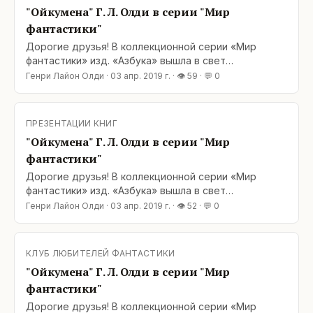
"Ойкумена" Г. Л. Олди в серии "Мир
фантастики"
Дорогие друзья! В коллекционной серии «Мир
фантастики» изд. «Азбука» вышла в свет
«Ойкумена» — первая трилогия одноименной
Генри Лайон Олди
·
03 апр. 2019 г.
· 👁
59
· 💬
0
эпопеи Г. Л. Олди. Полагаем символичным, что этот
фолиант вышел фактически одновременно с «Сыном
Ветра», финалом романа «Блудный сын, или
ПРЕЗЕНТАЦИИ КНИГ
Ойкумена: двадцать лет
"Ойкумена" Г. Л. Олди в серии "Мир
фантастики"
Дорогие друзья! В коллекционной серии «Мир
фантастики» изд. «Азбука» вышла в свет
«Ойкумена» — первая трилогия одноименной
Генри Лайон Олди
·
03 апр. 2019 г.
· 👁
52
· 💬
0
эпопеи Г. Л. Олди. Полагаем символичным, что этот
фолиант вышел фактически одновременно с «Сыном
Ветра», финалом романа «Блудный сын, или
КЛУБ ЛЮБИТЕЛЕЙ ФАНТАСТИКИ
Ойкумена: двадцать лет
"Ойкумена" Г. Л. Олди в серии "Мир
фантастики"
Дорогие друзья! В коллекционной серии «Мир