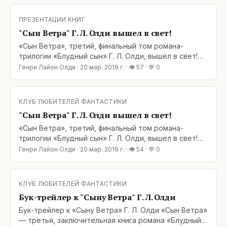
магазинах книга пока стоит по предзаказу, но,
уверены, скоро появится и в них. В добрый путь!
ПРЕЗЕНТАЦИИ КНИГ
"Сын Ветра" Г. Л. Олди вышел в свет!
«Сын Ветра», третий, финальный том романа-
трилогии «Блудный сын» Г. Л. Олди, вышел в свет!
Уже есть в наличии в книжном магазине MyShop: my-
Генри Лайон Олди
·
20 мар. 2019 г.
· 👁
57
· 💬
0
shop.ru/shop/books/3539559.html В остальных
магазинах книга пока стоит по предзаказу, но,
уверены, скоро появится и в них. В добрый путь!
КЛУБ ЛЮБИТЕЛЕЙ ФАНТАСТИКИ
"Сын Ветра" Г. Л. Олди вышел в свет!
«Сын Ветра», третий, финальный том романа-
трилогии «Блудный сын» Г. Л. Олди, вышел в свет!
Уже есть в наличии в книжном магазине MyShop: my-
Генри Лайон Олди
·
20 мар. 2019 г.
· 👁
54
· 💬
0
shop.ru/shop/books/3539559.html В остальных
магазинах книга пока стоит по предзаказу, но,
уверены, скоро появится и в них. В добрый путь!
КЛУБ ЛЮБИТЕЛЕЙ ФАНТАСТИКИ
&lt;/span
Бук-трейлер к "Сыну Ветра" Г. Л. Олди
Бук-трейлер к «Сыну Ветра» Г. Л. Олди «Сын Ветра»
— третья, заключительная книга романа «Блудный