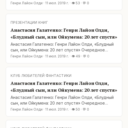
возвращение в мир Ойкумены. Уже как домой туда
Генри Лайон Олди
·
11 июл. 2019 г.
· 👁
53
· 💬
0
приходишь, все знакомые. «Блудный сын» получился
какой-то подытоживающий, что ли. Наверное из-за
того, что перед нами снова появляются старые
ПРЕЗЕНТАЦИИ КНИГ
знакомцы: Лючано Борготта, Марк Кай Тумидус,
Анастасия Галатенко: Генри Лайон Олди,
«Блудный сын, или Ойкумена: 20 лет спустя»
Анастасия Галатенко: Генри Лайон Олди, «Блудный
сын, или Ойкумена: 20 лет спустя» Очередное
возвращение в мир Ойкумены. Уже как домой туда
Генри Лайон Олди
·
11 июл. 2019 г.
· 👁
49
· 💬
0
приходишь, все знакомые. «Блудный сын» получился
какой-то подытоживающий, что ли. Наверное из-за
того, что перед нами снова появляются старые
КЛУБ ЛЮБИТЕЛЕЙ ФАНТАСТИКИ
знакомцы: Лючано Борготта, Марк Кай Тумидус,
Анастасия Галатенко: Генри Лайон Олди,
«Блудный сын, или Ойкумена: 20 лет спустя»
Анастасия Галатенко: Генри Лайон Олди, «Блудный
сын, или Ойкумена: 20 лет спустя» Очередное
возвращение в мир Ойкумены. Уже как домой туда
Генри Лайон Олди
·
11 июл. 2019 г.
· 👁
50
· 💬
0
приходишь, все знакомые. «Блудный сын» получился
какой-то подытоживающий, что ли. Наверное из-за
того, что перед нами снова появляются старые