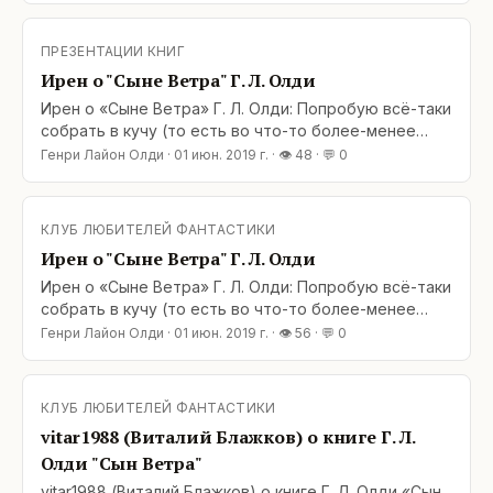
кувшина может только сам гусь, если по-
настоящему захочет. (То есть это и до меня
ПРЕЗЕНТАЦИИ КНИГ
говорили многие, от Диомеда до Мюнхгаузена...)
Ирен о "Сыне Ветра" Г. Л. Олди
Хотя бы потому, что по большей
Ирен о «Сыне Ветра» Г. Л. Олди: Попробую всё-таки
собрать в кучу (то есть во что-то более-менее
связное) мысли по поводу «Сына Ветра». Ну, во-
Генри Лайон Олди
·
01 июн. 2019 г.
· 👁
48
· 💬
0
первых, я всегда говорила, что вытащить гуся из
кувшина может только сам гусь, если по-
настоящему захочет. (То есть это и до меня
КЛУБ ЛЮБИТЕЛЕЙ ФАНТАСТИКИ
говорили многие, от Диомеда до Мюнхгаузена...)
Ирен о "Сыне Ветра" Г. Л. Олди
Хотя бы потому, что по большей
Ирен о «Сыне Ветра» Г. Л. Олди: Попробую всё-таки
собрать в кучу (то есть во что-то более-менее
связное) мысли по поводу «Сына Ветра». Ну, во-
Генри Лайон Олди
·
01 июн. 2019 г.
· 👁
56
· 💬
0
первых, я всегда говорила, что вытащить гуся из
кувшина может только сам гусь, если по-
настоящему захочет. (То есть это и до меня
КЛУБ ЛЮБИТЕЛЕЙ ФАНТАСТИКИ
говорили многие, от Диомеда до Мюнхгаузена...)
vitar1988 (Виталий Блажков) о книге Г. Л.
Хотя бы потому, что по большей
Олди "Сын Ветра"
vitar1988 (Виталий Блажков) о книге Г. Л. Олди «Сын