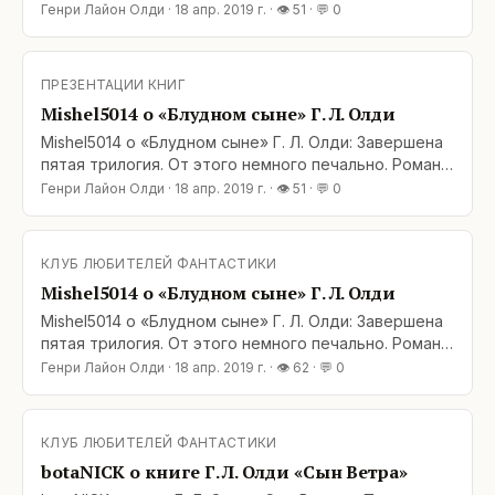
хорош, завершение достойное. Все детали
Генри Лайон Олди
·
18 апр. 2019 г.
· 👁
51
· 💬
0
подогнаны, сюжетные линии завершены. Герои
получили свое развитие на какой-то этап своей
жизни. Отчего же от всего этого слегка грустно?
ПРЕЗЕНТАЦИИ КНИГ
Ойкумене никогда уже не быть прежней. Этот цикл
Mishel5014 о «Блудном сыне» Г. Л. Олди
романов завершен
Mishel5014 о «Блудном сыне» Г. Л. Олди: Завершена
пятая трилогия. От этого немного печально. Роман
хорош, завершение достойное. Все детали
Генри Лайон Олди
·
18 апр. 2019 г.
· 👁
51
· 💬
0
подогнаны, сюжетные линии завершены. Герои
получили свое развитие на какой-то этап своей
жизни. Отчего же от всего этого слегка грустно?
КЛУБ ЛЮБИТЕЛЕЙ ФАНТАСТИКИ
Ойкумене никогда уже не быть прежней. Этот цикл
Mishel5014 о «Блудном сыне» Г. Л. Олди
романов завершен
Mishel5014 о «Блудном сыне» Г. Л. Олди: Завершена
пятая трилогия. От этого немного печально. Роман
хорош, завершение достойное. Все детали
Генри Лайон Олди
·
18 апр. 2019 г.
· 👁
62
· 💬
0
подогнаны, сюжетные линии завершены. Герои
получили свое развитие на какой-то этап своей
жизни. Отчего же от всего этого слегка грустно?
КЛУБ ЛЮБИТЕЛЕЙ ФАНТАСТИКИ
Ойкумене никогда уже не быть прежней. Этот цикл
botaNICK о книге Г. Л. Олди «Сын Ветра»
романов завершен