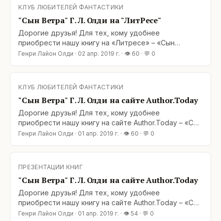
ждет вас: Авторский сайт «Мир Олди»:
КЛУБ ЛЮБИТЕЛЕЙ ФАНТАСТИКИ
"Сын Ветра" Г. Л. Олди на "ЛитРесе"
Дорогие друзья! Для тех, кому удобнее
приобрести нашу книгу на «Литресе» – «Сын
Ветра», 3-я книга романа Г. Л. Олди «Блудный сын»,
Генри Лайон Олди
·
02 апр. 2019 г.
· 👁
60
· 💬
0
открыта для вас: https://www.litres.ru/genri-layon-
oldi/syn-vetra/ Напоминаем, что «Сын ветра» также
ждет вас: Авторский сайт «Мир Олди»:
КЛУБ ЛЮБИТЕЛЕЙ ФАНТАСТИКИ
"Сын Ветра" Г. Л. Олди на сайте Author.Today
Дорогие друзья! Для тех, кому удобнее
приобрести нашу книгу на сайте Author.Today – «Сын
Ветра», 3-я книга романа Г. Л. Олди «Блудный сын»,
Генри Лайон Олди
·
01 апр. 2019 г.
· 👁
60
· 💬
0
открыта для вас: https://author.today/work/27961
Добро пожаловать!&lt;br /
ПРЕЗЕНТАЦИИ КНИГ
"Сын Ветра" Г. Л. Олди на сайте Author.Today
Дорогие друзья! Для тех, кому удобнее
приобрести нашу книгу на сайте Author.Today – «Сын
Ветра», 3-я книга романа Г. Л. Олди «Блудный сын»,
Генри Лайон Олди
·
01 апр. 2019 г.
· 👁
54
· 💬
0