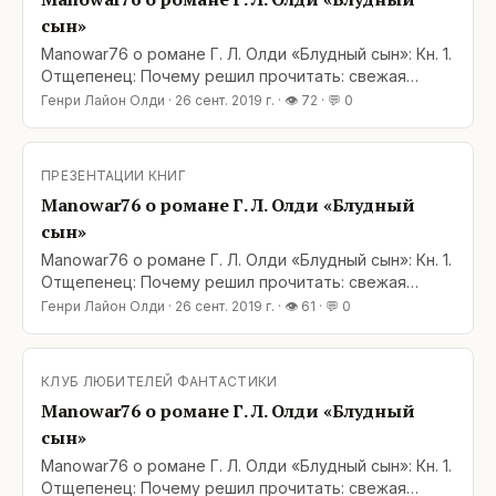
космо
сын»
Manowar76 о романе Г. Л. Олди «Блудный сын»: Кн. 1.
Отщепенец: Почему решил прочитать: свежая
трилогия из цикла про Ойкумену. В итоге: первые
Генри Лайон Олди
·
26 сент. 2019 г.
· 👁
72
· 💬
0
четыре трилогии я читал практически подряд.
Перед последней трилогией был перерыв, но цикл
настолько яркий, что помнил практически всё.
ПРЕЗЕНТАЦИИ КНИГ
Сюжет и слог безупречны. Да, это только завязка,
Manowar76 о романе Г. Л. Олди «Блудный
но читать
сын»
Manowar76 о романе Г. Л. Олди «Блудный сын»: Кн. 1.
Отщепенец: Почему решил прочитать: свежая
трилогия из цикла про Ойкумену. В итоге: первые
Генри Лайон Олди
·
26 сент. 2019 г.
· 👁
61
· 💬
0
четыре трилогии я читал практически подряд.
Перед последней трилогией был перерыв, но цикл
настолько яркий, что помнил практически всё.
КЛУБ ЛЮБИТЕЛЕЙ ФАНТАСТИКИ
Сюжет и слог безупречны. Да, это только завязка,
Manowar76 о романе Г. Л. Олди «Блудный
но читать
сын»
Manowar76 о романе Г. Л. Олди «Блудный сын»: Кн. 1.
Отщепенец: Почему решил прочитать: свежая