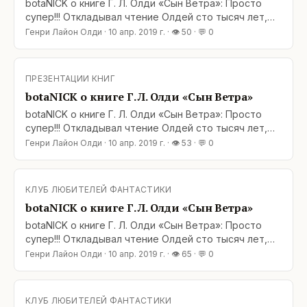
botaNICK о книге Г. Л. Олди «Сын Ветра»: Просто
супер!!! Откладывал чтение Олдей сто тысяч лет,
прочитав всех кого только можно. А Олди ждали
Генри Лайон Олди
·
10 апр. 2019 г.
· 👁
50
· 💬
0
своего часа, будто отложенные на чёрный день. И
ведь знал железно, что мастера, и не читал. В
декабре наступил момент,
ПРЕЗЕНТАЦИИ КНИГ
botaNICK о книге Г. Л. Олди «Сын Ветра»
botaNICK о книге Г. Л. Олди «Сын Ветра»: Просто
супер!!! Откладывал чтение Олдей сто тысяч лет,
прочитав всех кого только можно. А Олди ждали
Генри Лайон Олди
·
10 апр. 2019 г.
· 👁
53
· 💬
0
своего часа, будто отложенные на чёрный день. И
ведь знал железно, что мастера, и не читал. В
декабре наступил момент, когда
КЛУБ ЛЮБИТЕЛЕЙ ФАНТАСТИКИ
botaNICK о книге Г. Л. Олди «Сын Ветра»
botaNICK о книге Г. Л. Олди «Сын Ветра»: Просто
супер!!! Откладывал чтение Олдей сто тысяч лет,
прочитав всех кого только можно. А Олди ждали
Генри Лайон Олди
·
10 апр. 2019 г.
· 👁
65
· 💬
0
своего часа, будто отложенные на чёрный день. И
ведь знал железно, что мастера, и не читал. В
декабре наступил момент, когда
КЛУБ ЛЮБИТЕЛЕЙ ФАНТАСТИКИ