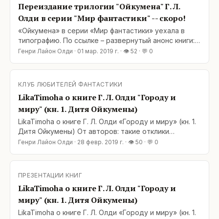
Переиздание трилогии "Ойкумена" Г. Л.
Олди в серии "Мир фантастики" -- скоро!
«Ойкумена» в серии «Мир фантастики» уехала в
типографию. По ссылке – развернутый анонс книги:
https://www.fantlab.ru/blogarticle59445page1#comment41626
Генри Лайон Олди
·
01 мар. 2019 г.
· 👁
52
· 💬
0
Цитата: «Без лишних слов и на весь обитаемый мир,
на всю Ойкумену: почти одновременно с отправкой
в печать самой новой книги из масштабного цикла
КЛУБ ЛЮБИТЕЛЕЙ ФАНТАСТИКИ
Генри Лайона Олди
LikaTimoha о книге Г. Л. Олди "Городу и
миру" (кн. 1. Дитя Ойкумены)
LikaTimoha о книге Г. Л. Олди «Городу и миру» (кн. 1.
Дитя Ойкумены) От авторов: такие отклики
особенно дороги суровым писательским сердцам.
Генри Лайон Олди
·
28 февр. 2019 г.
· 👁
50
· 💬
0
История Регины ван Фрассен началась в шесть лет,
когда проснулись её телепатические способности.
Теперь ей предстоит долгий путь, чтобы овладеть
ПРЕЗЕНТАЦИИ КНИГ
своим даром, прийти в согласие с собой, а после и
LikaTimoha о книге Г. Л. Олди "Городу и
с целым миром.
миру" (кн. 1. Дитя Ойкумены)
LikaTimoha о книге Г. Л. Олди «Городу и миру» (кн. 1.