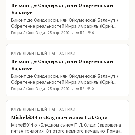
трилогия цикла Ойкумена. Цитата: "… Как вступают
Виконт де Сандерсон, или Ойкуменский
Баламут
Виконт де Сандерсон, или Ойкуменский Баламут /
Обретение реальностей Имра Имрахиль (Юрий
Перебаев): Генри Лайон Олди «Блудный сын, или
Генри Лайон Олди
·
25 апр. 2019 г.
· 👁
53
· 💬
0
Ойкумена: двадцать лет спустя. Отщепенец.
Беглец. Сын ветра». — СПб.: Азбука, М.: Азбука-
Аттикус, 2018 -19 (Серия: Азбука-Фантастика). Пятая
КЛУБ ЛЮБИТЕЛЕЙ ФАНТАСТИКИ
трилогия цикла Ойкумена. Цитата: "… Как вступают в
Виконт де Сандерсон, или Ойкуменский
дело
Баламут
Виконт де Сандерсон, или Ойкуменский Баламут /
Обретение реальностей Имра Имрахиль (Юрий
Перебаев): Генри Лайон Олди «Блудный сын, или
Генри Лайон Олди
·
25 апр. 2019 г.
· 👁
52
· 💬
0
Ойкумена: двадцать лет спустя. Отщепенец.
Беглец. Сын ветра». — СПб.: Азбука, М.: Азбука-
Аттикус, 2018 -19 (Серия: Азбука-Фантастика). Пятая
КЛУБ ЛЮБИТЕЛЕЙ ФАНТАСТИКИ
трилогия цикла Ойкумена. Цитата: "… Как вступают в
Mishel5014 о «Блудном сыне» Г. Л. Олди
дело
Mishel5014 о «Блудном сыне» Г. Л. Олди: Завершена
пятая трилогия. От этого немного печально. Роман