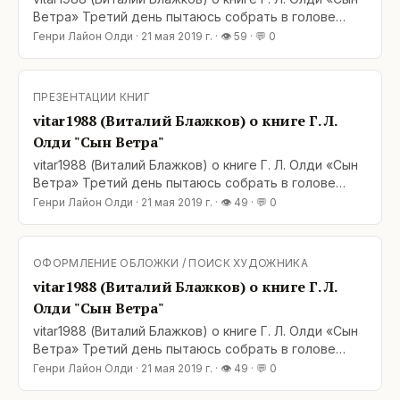
Ветра» Третий день пытаюсь собрать в голове
свои мысли о «Сыне ветра». И — не могу. Олди, как
Генри Лайон Олди
·
21 мая 2019 г.
· 👁
59
· 💬
0
всегда, выдали мощнейший финал, напряжённый и
полностью разрешающийся в результате. Вот так
смотришь в конце «Отщепенца» как все нити
ПРЕЗЕНТАЦИИ КНИГ
сюжетные в клубок
vitar1988 (Виталий Блажков) о книге Г. Л.
Олди "Сын Ветра"
vitar1988 (Виталий Блажков) о книге Г. Л. Олди «Сын
Ветра» Третий день пытаюсь собрать в голове
свои мысли о «Сыне ветра». И — не могу. Олди, как
Генри Лайон Олди
·
21 мая 2019 г.
· 👁
49
· 💬
0
всегда, выдали мощнейший финал, напряжённый и
полностью разрешающийся в результате. Вот так
смотришь в конце «Отщепенца» как все нити
ОФОРМЛЕНИЕ ОБЛОЖКИ / ПОИСК ХУДОЖНИКА
сюжетные в клубок
vitar1988 (Виталий Блажков) о книге Г. Л.
Олди "Сын Ветра"
vitar1988 (Виталий Блажков) о книге Г. Л. Олди «Сын
Ветра» Третий день пытаюсь собрать в голове
свои мысли о «Сыне ветра». И — не могу. Олди, как
Генри Лайон Олди
·
21 мая 2019 г.
· 👁
49
· 💬
0
всегда, выдали мощнейший финал, напряжённый и