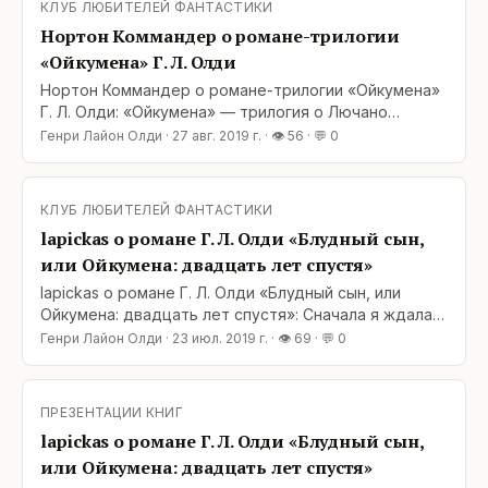
КЛУБ ЛЮБИТЕЛЕЙ ФАНТАСТИКИ
Галактика полностью заселена людьми и
Нортон Коммандер о романе-трилогии
терраформирована,
«Ойкумена» Г. Л. Олди
Нортон Коммандер о романе-трилогии «Ойкумена»
Г. Л. Олди: «Ойкумена» — трилогия о Лючано
Борготте. Часто именно это произведение
Генри Лайон Олди
·
27 авг. 2019 г.
· 👁
56
· 💬
0
называют самой известной написанной на русском
космооперой. Впечатления о ней получаются
неоднозначные. Мир действительно оригинальный.
КЛУБ ЛЮБИТЕЛЕЙ ФАНТАСТИКИ
Галактика полностью заселена людьми и
lapickas о романе Г. Л. Олди «Блудный сын,
терраформирована,
или Ойкумена: двадцать лет спустя»
lapickas о романе Г. Л. Олди «Блудный сын, или
Ойкумена: двадцать лет спустя»: Сначала я ждала,
пока выйдет вся трилогия. Потом трилогия ждала,
Генри Лайон Олди
·
23 июл. 2019 г.
· 👁
69
· 💬
0
когда я до нее дойду. И вот мы встретились. Олди
не подвели.Ойкумена у них получилась с самого
начала — загляденье, и авторам есть, где
ПРЕЗЕНТАЦИИ КНИГ
развернуться. А здесь еще и ностальгическая нотка
lapickas о романе Г. Л. Олди «Блудный сын,
— привет
или Ойкумена: двадцать лет спустя»