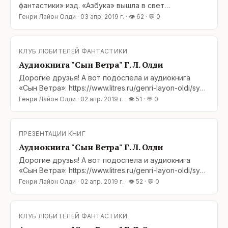
фантастики» изд. «Азбука» вышла в свет
«Ойкумена» — первая трилогия одноименной
Генри Лайон Олди
·
03 апр. 2019 г.
· 👁
62
· 💬
0
эпопеи Г. Л. Олди. Полагаем символичным, что этот
фолиант вышел фактически одновременно с «Сыном
Ветра», финалом романа «Блудный сын, или
КЛУБ ЛЮБИТЕЛЕЙ ФАНТАСТИКИ
Ойкумена: двадцать лет
Аудиокнига "Сын Ветра" Г. Л. Олди
Дорогие друзья! А вот подоспела и аудиокнига
«Сын Ветра»: https://www.litres.ru/genri-layon-oldi/syn-
vetra-42151244/ Читают уже известные вам и
Генри Лайон Олди
·
02 апр. 2019 г.
· 👁
51
· 💬
0
любимые нами Елена и Дмитрий Полонецкие. Время
звучания: 15 ч. 32 мин. Добро пожаловать!&lt;br /
ПРЕЗЕНТАЦИИ КНИГ
Аудиокнига "Сын Ветра" Г. Л. Олди
Дорогие друзья! А вот подоспела и аудиокнига
«Сын Ветра»: https://www.litres.ru/genri-layon-oldi/syn-
vetra-42151244/ Читают уже известные вам и
Генри Лайон Олди
·
02 апр. 2019 г.
· 👁
52
· 💬
0
любимые нами Елена и Дмитрий Полонецкие. Время
звучания: 15 ч. 32 мин. Добро пожаловать!&lt;br /
КЛУБ ЛЮБИТЕЛЕЙ ФАНТАСТИКИ