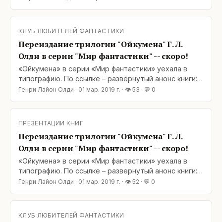
каждая из частей-трилогий по-своему захватывает.
И эта серия не осталась в стороне. Пока что самое
разочаровывающее в ней – это то, что третья книга
КЛУБ ЛЮБИТЕЛЕЙ ФАНТАСТИКИ
еще не вышла. А в остальном события
Переиздание трилогии "Ойкумена" Г. Л.
Олди в серии "Мир фантастики" -- скоро!
«Ойкумена» в серии «Мир фантастики» уехала в
типографию. По ссылке – развернутый анонс книги:
https://www.fantlab.ru/blogarticle59445page1#comment41626
Генри Лайон Олди
·
01 мар. 2019 г.
· 👁
53
· 💬
0
Цитата: «Без лишних слов и на весь обитаемый мир,
на всю Ойкумену: почти одновременно с отправкой
в печать самой новой книги из масштабного цикла
ПРЕЗЕНТАЦИИ КНИГ
Генри Лайона
Переиздание трилогии "Ойкумена" Г. Л.
Олди в серии "Мир фантастики" -- скоро!
«Ойкумена» в серии «Мир фантастики» уехала в
типографию. По ссылке – развернутый анонс книги:
https://www.fantlab.ru/blogarticle59445page1#comment41626
Генри Лайон Олди
·
01 мар. 2019 г.
· 👁
52
· 💬
0
Цитата: «Без лишних слов и на весь обитаемый мир,
на всю Ойкумену: почти одновременно с отправкой
в печать самой новой книги из масштабного цикла
КЛУБ ЛЮБИТЕЛЕЙ ФАНТАСТИКИ
Генри Лайона