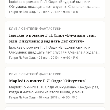
lapickas о романе Г. Л. Олди «Блудный сын, или
Ойкумена: двадцать лет спустя»: Сначала я ждала,
пока выйдет вся трилогия. Потом трилогия ждала,
Генри Лайон Олди
·
23 июл. 2019 г.
· 👁
60
· 💬
0
когда я до нее дойду. И вот мы встретились. Олди
не подвели.Ойкумена у них получилась с самого
начала — загляденье, и авторам есть, где
КЛУБ ЛЮБИТЕЛЕЙ ФАНТАСТИКИ
развернуться. А здесь еще и ностальгическая нотка
lapickas о романе Г. Л. Олди «Блудный сын,
— привет
или Ойкумена: двадцать лет спустя»
lapickas о романе Г. Л. Олди «Блудный сын, или
Ойкумена: двадцать лет спустя»: Сначала я ждала,
пока выйдет вся трилогия. Потом трилогия ждала,
Генри Лайон Олди
·
23 июл. 2019 г.
· 👁
60
· 💬
0
когда я до нее дойду. И вот мы встретились. Олди
не подвели.Ойкумена у них получилась с самого
начала — загляденье, и авторам есть, где
КЛУБ ЛЮБИТЕЛЕЙ ФАНТАСТИКИ
развернуться. А здесь еще и ностальгическая нотка
Maple81 о книге Г. Л. Олди "Ойкумена"
— привет
Maple81 о книге Г. Л. Олди «Ойкумена»: Каждый раз,
когда я читаю книги из этого цикла, у меня
одинаковые впечатления. Начинается все так: о,
Генри Лайон Олди
·
16 июл. 2019 г.
· 👁
60
· 💬
0
господи, что за запутанный мир, какое безумное
количество непонятных имен, с места в карьер