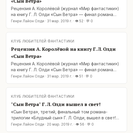
«Сын Ветра»
Рецензия А. Королёвой (журнал «Мир фантастики»)
на книгу Г. Л. Олди «Сын Ветра» — финал романа
«Блудный сын»: https://www.mirf.ru/book/g-l-oldi-syn-
Генри Лайон Олди
·
31 мар. 2019 г.
· 👁
52
· 💬
0
vetra Спойлерофобы, будьте осторожны! Вроде бы
мин нет, но мало ли… Цитата: «Вторая часть романа
«Блудный сын» закончилась «на самом
КЛУБ ЛЮБИТЕЛЕЙ ФАНТАСТИКИ
Рецензия А. Королёвой на книгу Г. Л. Олди
«Сын Ветра»
Рецензия А. Королёвой (журнал «Мир фантастики»)
на книгу Г. Л. Олди «Сын Ветра» — финал романа
«Блудный сын»: https://www.mirf.ru/book/g-l-oldi-syn-
Генри Лайон Олди
·
31 мар. 2019 г.
· 👁
51
· 💬
0
vetra Спойлерофобы, будьте осторожны! Вроде бы
мин нет, но мало ли… Цитата: «Вторая часть романа
«Блудный сын» закончилась «на самом
КЛУБ ЛЮБИТЕЛЕЙ ФАНТАСТИКИ
"Сын Ветра" Г. Л. Олди вышел в свет!
«Сын Ветра», третий, финальный том романа-
трилогии «Блудный сын» Г. Л. Олди, вышел в свет!
Уже есть в наличии в книжном магазине MyShop: my-
Генри Лайон Олди
·
20 мар. 2019 г.
· 👁
56
· 💬
0
shop.ru/shop/books/3539559.html В остальных