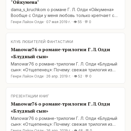
"Ойкумена"
dama_s_kruchkom о романе Г. Л. Олди «Ойкумена»
Вообще с Олди у меня любовь только крепчает с
каждой книгой. Каждый раз раскрываю все новые и
Генри Лайон Олди
·
07 мая 2019 г.
· 👁
55
· 💬
0
новые стороны. Прекрасное фентэзи, лихие
триллеры или мрачная философия… И вот
«Ойкумена». Космическая сага. Ох, как я
КЛУБ ЛЮБИТЕЛЕЙ ФАНТАСТИКИ
сомневалась, начиная… Ну не тянет меня уж очень
Manowar76 о романе-трилогии Г. Л. Олди
на просторы космических полей сражений.
«Блудный сын»
Manowar76 о романе-трилогии Г. Л. Олди «Блудный
сын»: «Отщепенец»: Почему: свежая трилогия из
цикла про Ойкумену В итоге: первый четыре
Генри Лайон Олди
·
26 апр. 2019 г.
· 👁
52
· 💬
0
трилогии я читал практически подряд. Перед
последней трилогией был перерыв, но цикл
настолько яркий, что помнил практически всё.
ПРЕЗЕНТАЦИИ КНИГ
Сюжет и слог безупречны. Да, это только завязка,
Manowar76 о романе-трилогии Г. Л. Олди
но читать
«Блудный сын»
Manowar76 о романе-трилогии Г. Л. Олди «Блудный
сын»: «Отщепенец»: Почему: свежая трилогия из
цикла про Ойкумену В итоге: первый четыре
Генри Лайон Олди
·
26 апр. 2019 г.
· 👁
48
· 💬
0