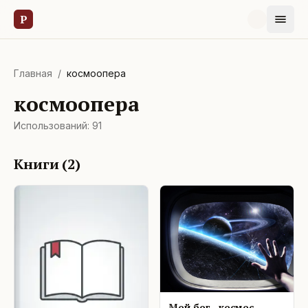
Р
Главная
/
космоопера
космоопера
Использований:
91
Книги (
2
)
Мой бог - космос