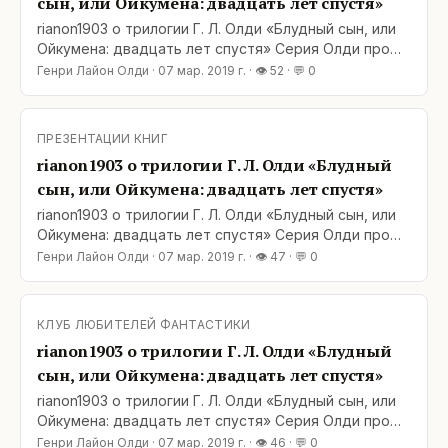
сын, или Ойкумена: двадцать лет спустя»
rianon1903 о трилогии Г. Л. Олди «Блудный сын, или
Ойкумена: двадцать лет спустя» Серия Олди про
Ойкумену достаточно сложная и неоднозначная, но
Генри Лайон Олди
·
07 мар. 2019 г.
· 👁
52
· 💬
0
каждая из частей-трилогий по-своему захватывает.
И эта серия не осталась в стороне. Пока что самое
разочаровывающее в ней – это то, что третья книга
ПРЕЗЕНТАЦИИ КНИГ
еще не вышла. А в остальном события
rianon1903 о трилогии Г. Л. Олди «Блудный
сын, или Ойкумена: двадцать лет спустя»
rianon1903 о трилогии Г. Л. Олди «Блудный сын, или
Ойкумена: двадцать лет спустя» Серия Олди про
Ойкумену достаточно сложная и неоднозначная, но
Генри Лайон Олди
·
07 мар. 2019 г.
· 👁
47
· 💬
0
каждая из частей-трилогий по-своему захватывает.
И эта серия не осталась в стороне. Пока что самое
разочаровывающее в ней – это то, что третья книга
КЛУБ ЛЮБИТЕЛЕЙ ФАНТАСТИКИ
еще не вышла. А в остальном события
rianon1903 о трилогии Г. Л. Олди «Блудный
сын, или Ойкумена: двадцать лет спустя»
rianon1903 о трилогии Г. Л. Олди «Блудный сын, или
Ойкумена: двадцать лет спустя» Серия Олди про
Ойкумену достаточно сложная и неоднозначная, но
Генри Лайон Олди
·
07 мар. 2019 г.
· 👁
46
· 💬
0