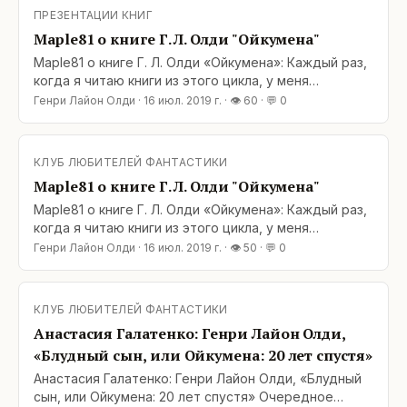
идут еще и всякие происшествия. С какого перепуга
ПРЕЗЕНТАЦИИ КНИГ
я вообще решила, что мне надо читать эту книгу?
Maple81 о книге Г. Л. Олди "Ойкумена"
Нет, все, завязываю.
Maple81 о книге Г. Л. Олди «Ойкумена»: Каждый раз,
когда я читаю книги из этого цикла, у меня
одинаковые впечатления. Начинается все так: о,
Генри Лайон Олди
·
16 июл. 2019 г.
· 👁
60
· 💬
0
господи, что за запутанный мир, какое безумное
количество непонятных имен, с места в карьер
идут еще и всякие происшествия. С какого перепуга
КЛУБ ЛЮБИТЕЛЕЙ ФАНТАСТИКИ
я вообще решила, что мне надо читать эту книгу?
Maple81 о книге Г. Л. Олди "Ойкумена"
Нет, все, завязываю.
Maple81 о книге Г. Л. Олди «Ойкумена»: Каждый раз,
когда я читаю книги из этого цикла, у меня
одинаковые впечатления. Начинается все так: о,
Генри Лайон Олди
·
16 июл. 2019 г.
· 👁
50
· 💬
0
господи, что за запутанный мир, какое безумное
количество непонятных имен, с места в карьер
идут еще и всякие происшествия. С какого перепуга
КЛУБ ЛЮБИТЕЛЕЙ ФАНТАСТИКИ
я вообще решила, что мне надо читать эту книгу?
Анастасия Галатенко: Генри Лайон Олди,
Нет, все, завязываю.
«Блудный сын, или Ойкумена: 20 лет спустя»
Анастасия Галатенко: Генри Лайон Олди, «Блудный
сын, или Ойкумена: 20 лет спустя» Очередное