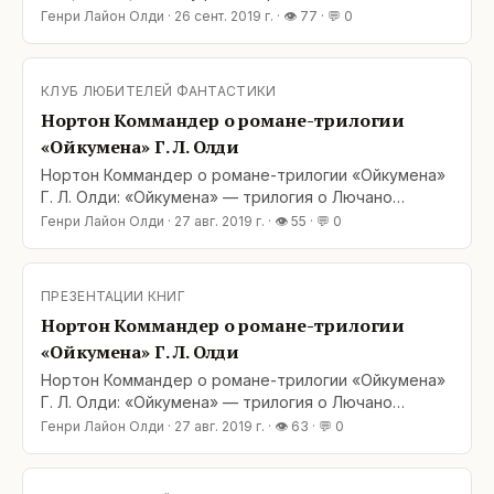
трилогия из цикла про Ойкумену. В итоге: первые
Генри Лайон Олди
·
26 сент. 2019 г.
· 👁
77
· 💬
0
четыре трилогии я читал практически подряд.
Перед последней трилогией был перерыв, но цикл
настолько яркий, что помнил практически всё.
КЛУБ ЛЮБИТЕЛЕЙ ФАНТАСТИКИ
Сюжет и слог безупречны. Да, это только завязка,
Нортон Коммандер о романе-трилогии
но читать
«Ойкумена» Г. Л. Олди
Нортон Коммандер о романе-трилогии «Ойкумена»
Г. Л. Олди: «Ойкумена» — трилогия о Лючано
Борготте. Часто именно это произведение
Генри Лайон Олди
·
27 авг. 2019 г.
· 👁
55
· 💬
0
называют самой известной написанной на русском
космооперой. Впечатления о ней получаются
неоднозначные. Мир действительно оригинальный.
ПРЕЗЕНТАЦИИ КНИГ
Галактика полностью заселена людьми и
Нортон Коммандер о романе-трилогии
терраформирована,
«Ойкумена» Г. Л. Олди
Нортон Коммандер о романе-трилогии «Ойкумена»
Г. Л. Олди: «Ойкумена» — трилогия о Лючано
Борготте. Часто именно это произведение
Генри Лайон Олди
·
27 авг. 2019 г.
· 👁
63
· 💬
0
называют самой известной написанной на русском
космооперой. Впечатления о ней получаются
неоднозначные. Мир действительно оригинальный.