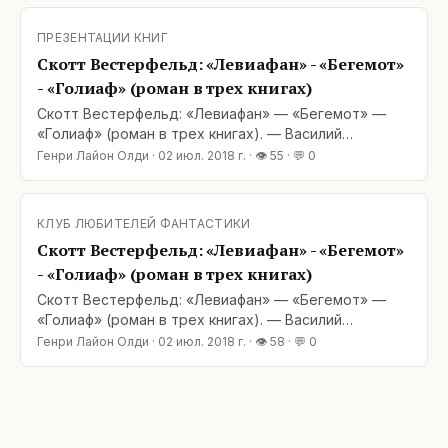
анекдот Везёт мне в последнее время на «young
adult». Какую книгу ни откроешь – он самый и есть:
ПРЕЗЕНТАЦИИ КНИГ
Сандерсон, Бачигалупи,
Скотт Вестерфельд: «Левиафан» - «Бегемот»
- «Голиаф» (роман в трех книгах)
Скотт Вестерфельд: «Левиафан» — «Бегемот» —
«Голиаф» (роман в трех книгах). — Василий
Иванович, пузырь в небе! — Не пузырь, а
Генри Лайон Олди
·
02 июл. 2018 г.
· 👁
55
· 💬
0
дирижбендель. Энциклопию, Петька, читать надо! ©
анекдот Везёт мне в последнее время на «young
adult». Какую книгу ни откроешь – он самый и есть:
КЛУБ ЛЮБИТЕЛЕЙ ФАНТАСТИКИ
Сандерсон, Бачигалупи,
Скотт Вестерфельд: «Левиафан» - «Бегемот»
- «Голиаф» (роман в трех книгах)
Скотт Вестерфельд: «Левиафан» — «Бегемот» —
«Голиаф» (роман в трех книгах). — Василий
Иванович, пузырь в небе! — Не пузырь, а
Генри Лайон Олди
·
02 июл. 2018 г.
· 👁
58
· 💬
0
дирижбендель. Энциклопию, Петька, читать надо! ©
анекдот Везёт мне в последнее время на «young
adult». Какую книгу ни откроешь – он самый и есть:
Сандерсон, Бачигалупи,