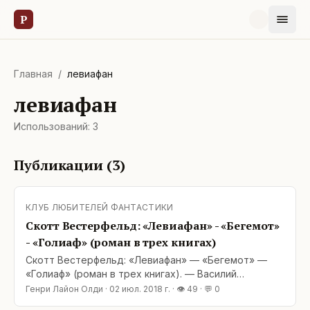
Р
Главная
/
левиафан
левиафан
Использований:
3
Публикации (
3
)
КЛУБ ЛЮБИТЕЛЕЙ ФАНТАСТИКИ
Скотт Вестерфельд: «Левиафан» - «Бегемот»
- «Голиаф» (роман в трех книгах)
Скотт Вестерфельд: «Левиафан» — «Бегемот» —
«Голиаф» (роман в трех книгах). — Василий
Иванович, пузырь в небе! — Не пузырь, а
Генри Лайон Олди
·
02 июл. 2018 г.
· 👁
49
· 💬
0
дирижбендель. Энциклопию, Петька, читать надо! ©