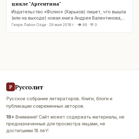
цикле "Аргентина"
Издательство «Фолио» (Харьков) пишет, что вышла
(или на выходе) новая книга Андрея Валентинова,
четвертая в цикле «Аргентина». Ну что же, в
Генри Лайон Олди
·
29 мая 2018 г.
· 👁
46
· 💬
0
добрый путь! P. S. Как выяснилось, вся вторая
трилогия стоит в разделе «скоро». Ну, значит,
скоро. :-)&lt;br /
Руссолит
Р
Русское собрание литераторов. Книги, блоги и
публикации современных авторов.
18+
Внимание! Сайт может содержать материалы, не
предназначенные для просмотра лицами, не
достигшими 18 лет!