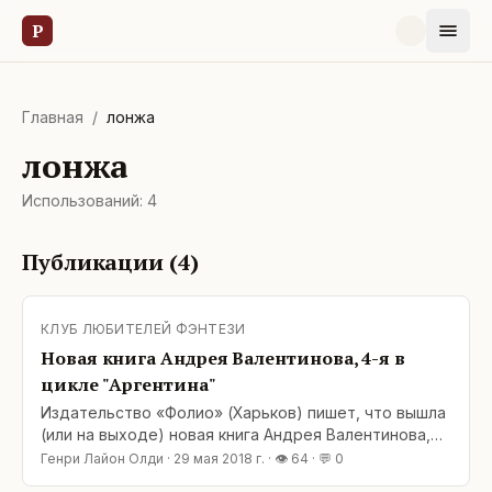
Р
Главная
/
лонжа
лонжа
Использований:
4
Публикации (
4
)
КЛУБ ЛЮБИТЕЛЕЙ ФЭНТЕЗИ
Новая книга Андрея Валентинова, 4-я в
цикле "Аргентина"
Издательство «Фолио» (Харьков) пишет, что вышла
(или на выходе) новая книга Андрея Валентинова,
четвертая в цикле «Аргентина». Ну что же, в
Генри Лайон Олди
·
29 мая 2018 г.
· 👁
64
· 💬
0
добрый путь! P. S. Как выяснилось, вся вторая