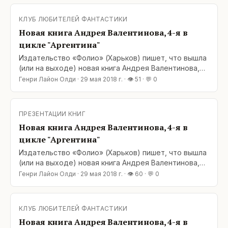
трилогия стоит в разделе «скоро». Ну, значит,
скоро. :-)&lt;br / &gt;
КЛУБ ЛЮБИТЕЛЕЙ ФАНТАСТИКИ
Новая книга Андрея Валентинова, 4-я в
цикле "Аргентина"
Издательство «Фолио» (Харьков) пишет, что вышла
(или на выходе) новая книга Андрея Валентинова,
четвертая в цикле «Аргентина». Ну что же, в
Генри Лайон Олди
·
29 мая 2018 г.
· 👁
51
· 💬
0
добрый путь! P. S. Как выяснилось, вся вторая
трилогия стоит в разделе «скоро». Ну, значит,
скоро. :-)&lt;br / &gt;
ПРЕЗЕНТАЦИИ КНИГ
Новая книга Андрея Валентинова, 4-я в
цикле "Аргентина"
Издательство «Фолио» (Харьков) пишет, что вышла
(или на выходе) новая книга Андрея Валентинова,
четвертая в цикле «Аргентина». Ну что же, в
Генри Лайон Олди
·
29 мая 2018 г.
· 👁
60
· 💬
0
добрый путь! P. S. Как выяснилось, вся вторая
трилогия стоит в разделе «скоро». Ну, значит,
скоро. :-)&lt;/a
КЛУБ ЛЮБИТЕЛЕЙ ФАНТАСТИКИ
Новая книга Андрея Валентинова, 4-я в