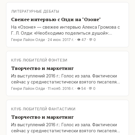
нему скорбим. У врага рога, копыта и хвост, у
союзника нимб и белые перышки в крыльях. Бог с
ЛИТЕРАТУРНЫЕ ДЕБАТЫ
нами, черт с ними. Мы тасуем эту колоду карт уже
Свежее интервью с Олди на "Озоне"
На «Озоне» — свежее интервью Алекса Громова с
Г. Л. Олди: «Необходимо поделиться душой»:
https://www.ozon.ru/context/detail/id/141275458/
Генри Лайон Олди
·
24 июн. 2017 г.
· 👁
47
· 💬
0
«Золотой век — он всегда в прошлом и всегда по
нему скорбим. У врага рога, копыта и хвост, у
союзника нимб и белые перышки в крыльях. Бог с
КЛУБ ЛЮБИТЕЛЕЙ ФЭНТЕЗИ
нами, черт с ними. Мы тасуем эту колоду карт уже
Творчество и маркетинг
Из выступлений 2016 г.: Голос из зала. Фактически
сейчас у среднестатистически взятого писателя
есть только один вариант, чтобы стабильно
Генри Лайон Олди
·
11 нояб. 2016 г.
· 👁
54
· 💬
0
остаться на прилавке — идти на поводу у издателя.
Олди: Стоит отметить: писатель – это тот, кто
пишет, а не тот, кто лежит на прилавке. Впрочем,
КЛУБ ЛЮБИТЕЛЕЙ ФАНТАСТИКИ
львиная доля нынешних семинаров для писателей
Творчество и маркетинг
сводится
Из выступлений 2016 г.: Голос из зала. Фактически
сейчас у среднестатистически взятого писателя