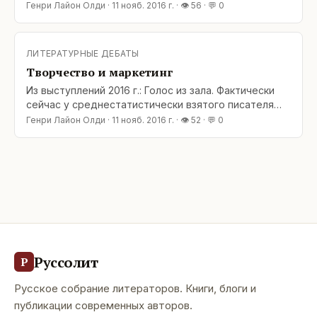
есть только один вариант, чтобы стабильно
Генри Лайон Олди
·
11 нояб. 2016 г.
· 👁
56
· 💬
0
остаться на прилавке — идти на поводу у издателя.
Олди: Стоит отметить: писатель – это тот, кто
пишет, а не тот, кто лежит на прилавке. Впрочем,
ЛИТЕРАТУРНЫЕ ДЕБАТЫ
львиная доля нынешних семинаров для писателей
Творчество и маркетинг
сводится
Из выступлений 2016 г.: Голос из зала. Фактически
сейчас у среднестатистически взятого писателя
есть только один вариант, чтобы стабильно
Генри Лайон Олди
·
11 нояб. 2016 г.
· 👁
52
· 💬
0
остаться на прилавке — идти на поводу у издателя.
Олди: Стоит отметить: писатель – это тот, кто
пишет, а не тот, кто лежит на прилавке. Впрочем,
львиная доля нынешних семинаров для писателей
сводится
Руссолит
Р
Русское собрание литераторов. Книги, блоги и
публикации современных авторов.