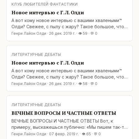
chitatelyah-i-perevodah-CHast-2-12-25 P. S. Все, у кого
КЛУБ ЛЮБИТЕЛЕЙ ФАНТАСТИКИ
указанный ресурс почему-то
Новое интервью с Г. Л. Олди
А вот кому новое интервью с вашими хвалеными™
Олди? Свежее, с пылу с жару? Такое большое, что
аж в двух частях? Бегом по ссылкам: Часть 1:
Генри Лайон Олди
·
26 дек. 2019 г.
· 👁
59
· 💬
0
https://telegra.ph/Kak-ne-teryat-vremya-i-pisat-po-tri-
knigi-v-god-12-25 Часть 2: https://telegra.ph/O-knigah-
chitatelyah-i-perevodah-CHast-2-12-25 P. S. Все, у кого
ЛИТЕРАТУРНЫЕ ДЕБАТЫ
указанный ресурс почему-то заблокирован,
Новое интервью с Г. Л. Олди
А вот кому новое интервью с вашими хвалеными™
Олди? Свежее, с пылу с жару? Такое большое, что
аж в двух частях? Бегом по ссылкам: Часть 1:
Генри Лайон Олди
·
26 дек. 2019 г.
· 👁
58
· 💬
0
https://telegra.ph/Kak-ne-teryat-vremya-i-pisat-po-tri-
knigi-v-god-12-25 Часть 2: https://telegra.ph/O-knigah-
chitatelyah-i-perevodah-CHast-2-12-25 P. S. Все, у кого
ЛИТЕРАТУРНЫЕ ДЕБАТЫ
указанный ресурс почему-то заблокирован,
ВЕЧНЫЕ ВОПРОСЫ И ЧАСТНЫЕ ОТВЕТЫ
ВЕЧНЫЕ ВОПРОСЫ И ЧАСТНЫЕ ОТВЕТЫ Вот, к
примеру, выскажешься публично: «Мы пишем так-то
и сяк-то, пользуемся такими-то приемами и сякими-
Генри Лайон Олди
·
07 февр. 2019 г.
· 👁
65
· 💬
0