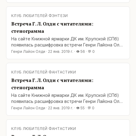
то подходцами!» И тебе обязательно возразят,
укажут и втянут в спор. Давно пора составить
каталог стандартных ответов, дабы не тратить
КЛУБ ЛЮБИТЕЛЕЙ ФЭНТЕЗИ
лишнее время на набор текста. Что-то вроде: «Вам
Встреча Г. Л. Олди с читателями:
хорошо, вы
стенограмма
На сайте Книжной ярмарки ДК им. Крупской (СПб)
появилась расшифровка встречи Генри Лайона Олди
с читателями, проходившей на
Генри Лайон Олди
·
22 янв. 2019 г.
· 👁
56
· 💬
0
Фантассамблее-2018. О фантастике и не только!
Добро пожаловать:
КЛУБ ЛЮБИТЕЛЕЙ ФАНТАСТИКИ
Встреча Г. Л. Олди с читателями:
стенограмма
На сайте Книжной ярмарки ДК им. Крупской (СПб)
появилась расшифровка встречи Генри Лайона Олди
с читателями, проходившей на
Генри Лайон Олди
·
22 янв. 2019 г.
· 👁
55
· 💬
0
Фантассамблее-2018. О фантастике и не только!
Добро пожаловать:
КЛУБ ЛЮБИТЕЛЕЙ ФАНТАСТИКИ