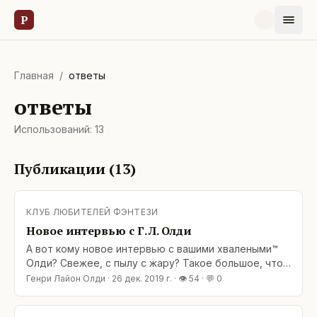
Р
Главная
/
ответы
ответы
Использований:
13
Публикации (
13
)
КЛУБ ЛЮБИТЕЛЕЙ ФЭНТЕЗИ
Новое интервью с Г. Л. Олди
А вот кому новое интервью с вашими хвалеными™
Олди? Свежее, с пылу с жару? Такое большое, что
аж в двух частях? Бегом по ссылкам: Часть 1:
Генри Лайон Олди
·
26 дек. 2019 г.
· 👁
54
· 💬
0
https://telegra.ph/Kak-ne-teryat-vremya-i-pisat-po-tri-
knigi-v-god-12-25 Часть 2: https://telegra.ph/O-knigah-