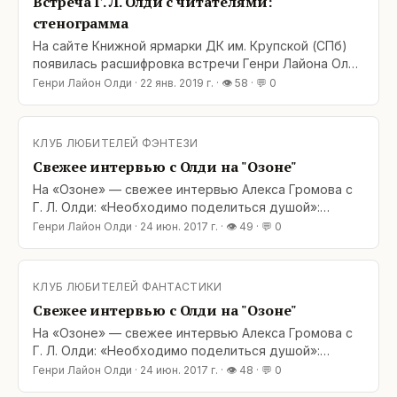
Встреча Г. Л. Олди с читателями:
стенограмма
На сайте Книжной ярмарки ДК им. Крупской (СПб)
появилась расшифровка встречи Генри Лайона Олди
с читателями, проходившей на
Генри Лайон Олди
·
22 янв. 2019 г.
· 👁
58
· 💬
0
Фантассамблее-2018. О фантастике и не только!
Добро пожаловать:
КЛУБ ЛЮБИТЕЛЕЙ ФЭНТЕЗИ
Свежее интервью с Олди на "Озоне"
На «Озоне» — свежее интервью Алекса Громова с
Г. Л. Олди: «Необходимо поделиться душой»:
https://www.ozon.ru/context/detail/id/141275458/
Генри Лайон Олди
·
24 июн. 2017 г.
· 👁
49
· 💬
0
«Золотой век — он всегда в прошлом и всегда по
нему скорбим. У врага рога, копыта и хвост, у
союзника нимб и белые перышки в крыльях. Бог с
КЛУБ ЛЮБИТЕЛЕЙ ФАНТАСТИКИ
нами, черт с ними. Мы тасуем
Свежее интервью с Олди на "Озоне"
На «Озоне» — свежее интервью Алекса Громова с
Г. Л. Олди: «Необходимо поделиться душой»:
https://www.ozon.ru/context/detail/id/141275458/
Генри Лайон Олди
·
24 июн. 2017 г.
· 👁
48
· 💬
0
«Золотой век — он всегда в прошлом и всегда по