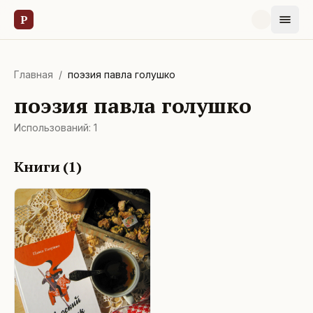
Р
Главная
/
поэзия павла голушко
поэзия павла голушко
Использований:
1
Книги (
1
)