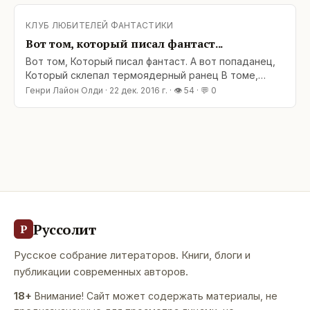
Который создатель летучего ранца, В томе,
Который писал фантаст. Вот скот, Который мутант с
КЛУБ ЛЮБИТЕЛЕЙ ФАНТАСТИКИ
ДНК померанца, Которого любят три гнома-
Вот том, который писал фантаст...
засранца, Которым охота прибить попаданца
Вот том, Который писал фантаст. А вот попаданец,
Который склепал термоядерный ранец В томе,
Который писал фантаст. А это три гнома, три мелких
Генри Лайон Олди
·
22 дек. 2016 г.
· 👁
54
· 💬
0
засранца, Которым охота прибить попаданца,
Который создатель летучего ранца, В томе,
Который писал фантаст. Вот скот, Который мутант с
ДНК померанца, Которого любят три гнома-
засранца, Которым охота прибить попаданца
Руссолит
Р
Русское собрание литераторов. Книги, блоги и
публикации современных авторов.
18+
Внимание! Сайт может содержать материалы, не