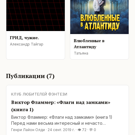
ГРИД, чужие.
Влюбленные в
Александр Тайгар
Атлантиду
Татьяна
Публикации (
7
)
КЛУБ ЛЮБИТЕЛЕЙ ФЭНТЕЗИ
Виктор Фламмер: «Флаги над замками»
(книга 1)
Виктор Фламмер: «Флаги над замками» (книга 1)
Перед нами весьма интересный и нечасто
встречающийся гибрид научной фантастики,
Генри Лайон Олди
·
24 сент. 2019 г.
· 👁
72
· 💬
0