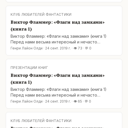
мистики, «городской фэнтези» и романа о
«попаданцах наоборот». В итоге родился довольно
редкий в наших широтах зверь: «Science Fantasy»
КЛУБ ЛЮБИТЕЛЕЙ ФАНТАСТИКИ
или «научная фэнтези». Обычно
Виктор Фламмер: «Флаги над замками»
(книга 1)
Виктор Фламмер: «Флаги над замками» (книга 1)
Перед нами весьма интересный и нечасто
встречающийся гибрид научной фантастики,
Генри Лайон Олди
·
24 сент. 2019 г.
· 👁
73
· 💬
0
мистики, «городской фэнтези» и романа о
«попаданцах наоборот». В итоге родился довольно
редкий в наших широтах зверь: «Science Fantasy»
ПРЕЗЕНТАЦИИ КНИГ
или «научная фэнтези». Обычно
Виктор Фламмер: «Флаги над замками»
(книга 1)
Виктор Фламмер: «Флаги над замками» (книга 1)
Перед нами весьма интересный и нечасто
встречающийся гибрид научной фантастики,
Генри Лайон Олди
·
24 сент. 2019 г.
· 👁
65
· 💬
0
мистики, «городской фэнтези» и романа о
«попаданцах наоборот». В итоге родился довольно
редкий в наших широтах зверь: «Science Fantasy»
КЛУБ ЛЮБИТЕЛЕЙ ФАНТАСТИКИ
или «научная фэнтези». Обычно