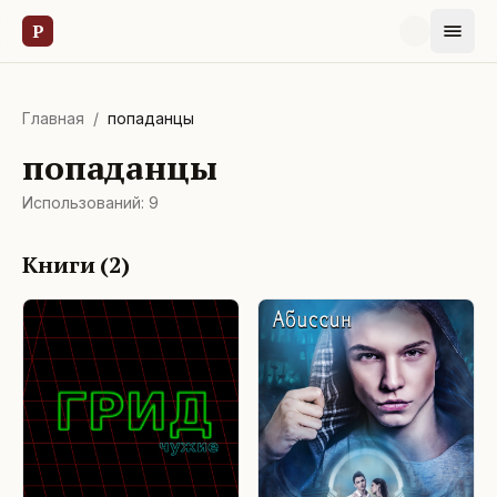
Р
Главная
/
попаданцы
попаданцы
Использований:
9
Книги (
2
)