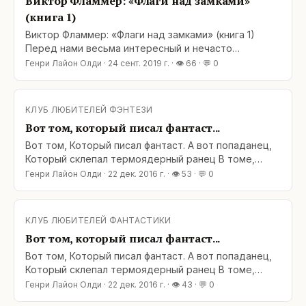
Виктор Фламмер: «Флаги над замками»
(книга 1)
Виктор Фламмер: «Флаги над замками» (книга 1)
Перед нами весьма интересный и нечасто
встречающийся гибрид научной фантастики,
Генри Лайон Олди
·
24 сент. 2019 г.
· 👁
66
· 💬
0
мистики, «городской фэнтези» и романа о
«попаданцах наоборот». В итоге родился довольно
редкий в наших широтах зверь: «Science Fantasy»
КЛУБ ЛЮБИТЕЛЕЙ ФЭНТЕЗИ
или «научная фэнтези». Обычно
Вот том, который писал фантаст...
Вот том, Который писал фантаст. А вот попаданец,
Который склепал термоядерный ранец В томе,
Который писал фантаст. А это три гнома, три мелких
Генри Лайон Олди
·
22 дек. 2016 г.
· 👁
53
· 💬
0
засранца, Которым охота прибить попаданца,
Который создатель летучего ранца, В томе,
Который писал фантаст. Вот скот, Который мутант с
КЛУБ ЛЮБИТЕЛЕЙ ФАНТАСТИКИ
ДНК померанца, Которого любят три гнома-
Вот том, который писал фантаст...
засранца, Которым охота
Вот том, Который писал фантаст. А вот попаданец,
Который склепал термоядерный ранец В томе,
Который писал фантаст. А это три гнома, три мелких
Генри Лайон Олди
·
22 дек. 2016 г.
· 👁
43
· 💬
0
засранца, Которым охота прибить попаданца,