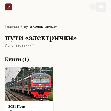
Р
Главная
/
пути «электрички»
пути «электрички»
Использований:
1
Книги (
1
)
2021 Пути