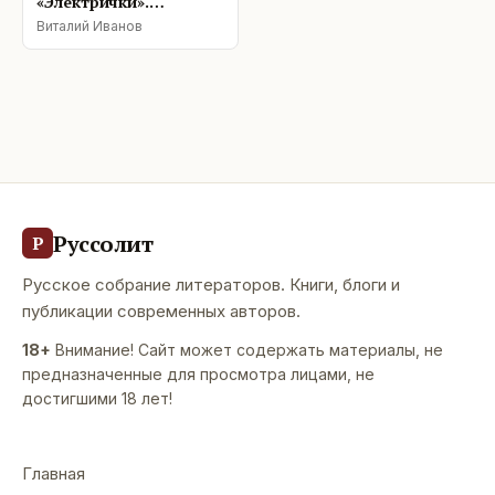
«Электрички».
Рифма.ру
Виталий Иванов
Руссолит
Р
Русское собрание литераторов. Книги, блоги и
публикации современных авторов.
18+
Внимание! Сайт может содержать материалы, не
предназначенные для просмотра лицами, не
достигшими 18 лет!
Главная