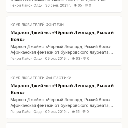
«Азбуке» Дорогие друзья! Хорошая новость для
Генри Лайон Олди
·
30 сент. 2021 г.
· 👁
65
· 💬
0
любителей переизданий. В серии «Мир фантастики»
издательства «Азбука» вышел роман Г. Л. Олди
«Циклоп» (тёмная фэнтези) — оба тома под одной
КЛУБ ЛЮБИТЕЛЕЙ ФЭНТЕЗИ
Марлон Джеймс: «Чёрный Леопард, Рыжий
Волк»
Марлон Джеймс: «Чёрный Леопард, Рыжий Волк»
Африканская фэнтези от букеровского лауреата,
выходца с Ямайки Марлона Джеймса вышла в
Генри Лайон Олди
·
09 окт. 2019 г.
· 👁
63
· 💬
0
первую очередь необычной, совершенно
непохожей на привычные нам образцы этого
литературного направления. Здесь вы не найдёте
КЛУБ ЛЮБИТЕЛЕЙ ФАНТАСТИКИ
ни зловещих Чёрных Властелинов, ни адептов
Марлон Джеймс: «Чёрный Леопард, Рыжий
Света в сияющих доспехах, и даже у тех
Волк»
Марлон Джеймс: «Чёрный Леопард, Рыжий Волк»
Африканская фэнтези от букеровского лауреата,
выходца с Ямайки Марлона Джеймса вышла в
Генри Лайон Олди
·
09 окт. 2019 г.
· 👁
55
· 💬
0
первую очередь необычной, совершенно
непохожей на привычные нам образцы этого