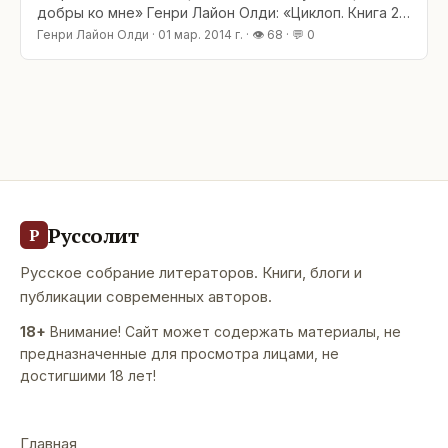
добры ко мне» Генри Лайон Олди: «Циклоп. Книга 2.
Король камней» Однажды в подземельях
Генри Лайон Олди
·
01 мар. 2014 г.
· 👁
68
· 💬
0
Шаннурана, где властвует чудовищная Черная
Вдова, сошлись трое: мальчик Краш, приемный сын
Вдовы, великий маг Симон Пламенный и авантюрист
Вульм из Сегентарры. Двадцать лет спустя судьба
Руссолит
Р
Русское собрание литераторов. Книги, блоги и
публикации современных авторов.
18+
Внимание! Сайт может содержать материалы, не
предназначенные для просмотра лицами, не
достигшими 18 лет!
Главная