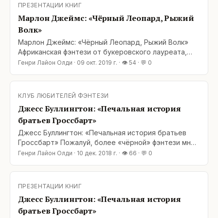
литературного направления. Здесь вы не найдёте
ПРЕЗЕНТАЦИИ КНИГ
ни зловещих Чёрных Властелинов, ни адептов
Марлон Джеймс: «Чёрный Леопард, Рыжий
Света в сияющих доспехах, и даже у тех
Волк»
Марлон Джеймс: «Чёрный Леопард, Рыжий Волк»
Африканская фэнтези от букеровского лауреата,
выходца с Ямайки Марлона Джеймса вышла в
Генри Лайон Олди
·
09 окт. 2019 г.
· 👁
54
· 💬
0
первую очередь необычной, совершенно
непохожей на привычные нам образцы этого
литературного направления. Здесь вы не найдёте
КЛУБ ЛЮБИТЕЛЕЙ ФЭНТЕЗИ
ни зловещих Чёрных Властелинов, ни адептов
Джесс Буллингтон: «Печальная история
Света в сияющих доспехах, и даже у тех
братьев Гроссбарт»
Джесс Буллингтон: «Печальная история братьев
Гроссбарт» Пожалуй, более «чёрной» фэнтези мне
ещё не попадалось. Главные герои, братья Гегель и
Генри Лайон Олди
·
10 дек. 2018 г.
· 👁
66
· 💬
0
Манфрид Гроссбарты – отъявленные мерзавцы,
грабители могил, разбойники, убийцы и садисты.
Впрочем, и мир вокруг них немногим лучше: в
ПРЕЗЕНТАЦИИ КНИГ
средневековой Европе царят чума, голод,
Джесс Буллингтон: «Печальная история
братьев Гроссбарт»