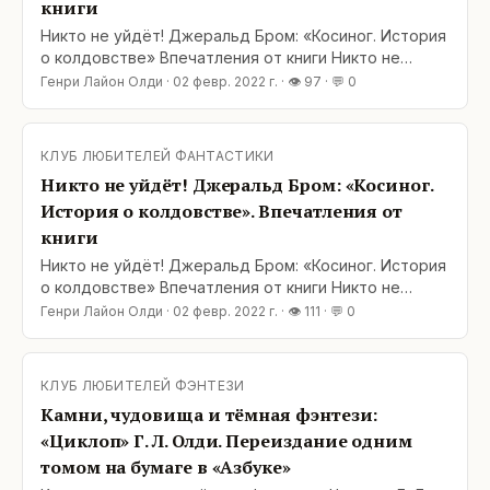
книги
Никто не уйдёт! Джеральд Бром: «Косиног. История
о колдовстве» Впечатления от книги Никто не
спасётся, никто не сбежит, Дверь открывать не
Генри Лайон Олди
·
02 февр. 2022 г.
· 👁
97
· 💬
0
сметь! И все, кто искали лучшую жизнь, Найдут не
лучшую смерть. Борис Смоляк, «Эль-Рей» Новый
Свет, 1666-й год, глухая деревня Саттон в
КЛУБ ЛЮБИТЕЛЕЙ ФАНТАСТИКИ
Коннектикуте, где обосновалась пуританская
Никто не уйдёт! Джеральд Бром: «Косиног.
община.
История о колдовстве». Впечатления от
книги
Никто не уйдёт! Джеральд Бром: «Косиног. История
о колдовстве» Впечатления от книги Никто не
спасётся, никто не сбежит, Дверь открывать не
Генри Лайон Олди
·
02 февр. 2022 г.
· 👁
111
· 💬
0
сметь! И все, кто искали лучшую жизнь, Найдут не
лучшую смерть. Борис Смоляк, «Эль-Рей» Новый
Свет, 1666-й год, глухая деревня Саттон в
КЛУБ ЛЮБИТЕЛЕЙ ФЭНТЕЗИ
Коннектикуте, где обосновалась пуританская
Камни, чудовища и тёмная фэнтези:
община.
«Циклоп» Г. Л. Олди. Переиздание одним
томом на бумаге в «Азбуке»