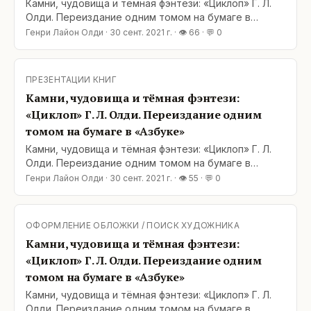
Камни, чудовища и тёмная фэнтези: «Циклоп» Г. Л.
Олди. Переиздание одним томом на бумаге в
«Азбуке» Дорогие друзья! Хорошая новость для
Генри Лайон Олди
·
30 сент. 2021 г.
· 👁
66
· 💬
0
любителей переизданий. В серии «Мир фантастики»
издательства «Азбука» вышел роман Г. Л. Олди
«Циклоп» (тёмная фэнтези) — оба тома под одной
ПРЕЗЕНТАЦИИ КНИГ
Камни, чудовища и тёмная фэнтези:
«Циклоп» Г. Л. Олди. Переиздание одним
томом на бумаге в «Азбуке»
Камни, чудовища и тёмная фэнтези: «Циклоп» Г. Л.
Олди. Переиздание одним томом на бумаге в
«Азбуке» Дорогие друзья! Хорошая новость для
Генри Лайон Олди
·
30 сент. 2021 г.
· 👁
55
· 💬
0
любителей переизданий. В серии «Мир фантастики»
издательства «Азбука» вышел роман Г. Л. Олди
«Циклоп» (тёмная фэнтези) — оба тома под одной
ОФОРМЛЕНИЕ ОБЛОЖКИ / ПОИСК ХУДОЖНИКА
Камни, чудовища и тёмная фэнтези:
«Циклоп» Г. Л. Олди. Переиздание одним
томом на бумаге в «Азбуке»
Камни, чудовища и тёмная фэнтези: «Циклоп» Г. Л.
Олди. Переиздание одним томом на бумаге в