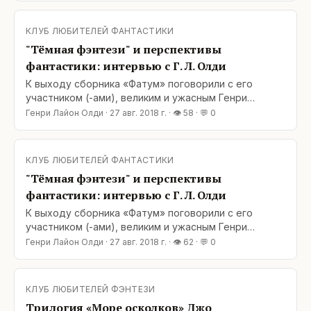
фантастики. И, конечно, о самом сборнике тоже. Не
будем ходить вокруг да около – передадим слово
КЛУБ ЛЮБИТЕЛЕЙ ФАНТАСТИКИ
мэтрам: СЕЙЧАС ЖАНР ТЕМНОЙ ФЭНТЕЗИ СТАЛ
"Тёмная фэнтези" и перспективы
ПОПУЛЯРЕН В ПЕРЕВОДНОЙ
фантастики: интервью с Г. Л. Олди
К выходу сборника «Фатум» поговорили с его
участником (-ами), великим и ужасным Генри
Лайоном Олди: о темном фэнтези, о мраке в
Генри Лайон Олди
·
27 авг. 2018 г.
· 👁
58
· 💬
0
литературе, о системном кризисе и будущем
фантастики. И, конечно, о самом сборнике тоже. Не
будем ходить вокруг да около – передадим слово
КЛУБ ЛЮБИТЕЛЕЙ ФАНТАСТИКИ
мэтрам: СЕЙЧАС ЖАНР ТЕМНОЙ ФЭНТЕЗИ СТАЛ
"Тёмная фэнтези" и перспективы
ПОПУЛЯРЕН В ПЕРЕВОДНОЙ
фантастики: интервью с Г. Л. Олди
К выходу сборника «Фатум» поговорили с его
участником (-ами), великим и ужасным Генри
Лайоном Олди: о темном фэнтези, о мраке в
Генри Лайон Олди
·
27 авг. 2018 г.
· 👁
62
· 💬
0
литературе, о системном кризисе и будущем
фантастики. И, конечно, о самом сборнике тоже. Не
будем ходить вокруг да около – передадим слово
КЛУБ ЛЮБИТЕЛЕЙ ФЭНТЕЗИ
мэтрам: СЕЙЧАС ЖАНР ТЕМНОЙ ФЭНТЕЗИ СТАЛ
Трилогия «Море осколков» Джо
ПОПУЛЯРЕН В ПЕРЕВОДНОЙ