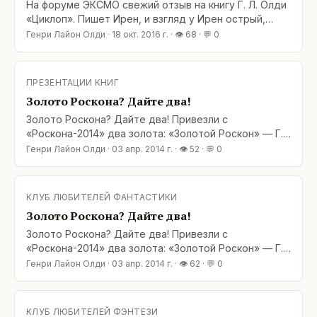
На форуме ЭКСМО свежий отзыв на книгу Г. Л. Олди
«Циклоп». Пишет Ирен, и взгляд у Ирен острый,
видит глубоко, дальше фабулы. Оригинал здесь:
Генри Лайон Олди
·
18 окт. 2016 г.
· 👁
68
· 💬
0
http://forum.eksmo.ru/viewtopic.php?
f=174&amp;t=14912&amp;p=1070274#p1070274 Итак:
Перечитала сейчас «Циклопа». Не книга, а одна
ПРЕЗЕНТАЦИИ КНИГ
сплошная метаморфоза, течет и меняется
Золото Роскона? Дайте два!
буквально всё, на радость
Золото Роскона? Дайте два! Привезли с
«Роскона-2014» два золота: «Золотой Роскон» — Г.
Л. Олди: «Многоликая фантастика, или разговоры в
Генри Лайон Олди
·
03 апр. 2014 г.
· 👁
52
· 💬
0
студии» (номинация «Критика, литературоведение,
история фантастики»). «Золотой Роскон» — Г. Л.
Олди: «Циклоп» (номинация
КЛУБ ЛЮБИТЕЛЕЙ ФАНТАСТИКИ
Золото Роскона? Дайте два!
Золото Роскона? Дайте два! Привезли с
«Роскона-2014» два золота: «Золотой Роскон» — Г.
Л. Олди: «Многоликая фантастика, или разговоры в
Генри Лайон Олди
·
03 апр. 2014 г.
· 👁
62
· 💬
0
студии» (номинация «Критика, литературоведение,
история фантастики»). «Золотой Роскон» — Г. Л.
Олди: «Циклоп» (номинация «Романы»). Таможня к
КЛУБ ЛЮБИТЕЛЕЙ ФЭНТЕЗИ