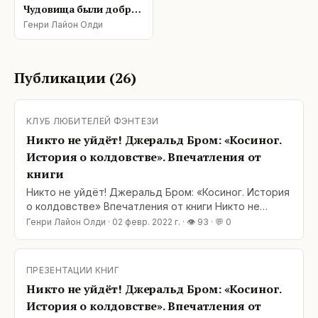
Чудовища были добры
ко мне
Генри Лайон Олди
Публикации (
26
)
КЛУБ ЛЮБИТЕЛЕЙ ФЭНТЕЗИ
Никто не уйдёт! Джеральд Бром: «Косиног.
История о колдовстве». Впечатления от
книги
Никто не уйдёт! Джеральд Бром: «Косиног. История
о колдовстве» Впечатления от книги Никто не
спасётся, никто не сбежит, Дверь открывать не
Генри Лайон Олди
·
02 февр. 2022 г.
· 👁
93
· 💬
0
сметь! И все, кто искали лучшую жизнь, Найдут не
лучшую смерть. Борис Смоляк, «Эль-Рей» Новый
Свет, 1666-й год, глухая деревня Саттон в
ПРЕЗЕНТАЦИИ КНИГ
Коннектикуте, где обосновалась пуританская
Никто не уйдёт! Джеральд Бром: «Косиног.
община.
История о колдовстве». Впечатления от