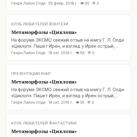
издано. Пишет Джо отлично, но меня всегда
Генри Лайон Олди
·
05 февр. 2018 г.
· 👁
65
· 💬
0
смущали персонажи – да, яркие, характерные,
эмоциональные, но едва они появлялись, как мне
было ясно их сквозное действие и какой
КЛУБ ЛЮБИТЕЛЕЙ ФЭНТЕЗИ
кульминацией оно закончится. Тут Джо честно
Метаморфозы «Циклопа»
работал по
На форуме ЭКСМО свежий отзыв на книгу Г. Л. Олди
«Циклоп». Пишет Ирен, и взгляд у Ирен острый,
видит глубоко, дальше фабулы. Оригинал здесь:
Генри Лайон Олди
·
18 окт. 2016 г.
· 👁
56
· 💬
0
http://forum.eksmo.ru/viewtopic.php?
f=174&amp;t=14912&amp;p=1070274#p1070274 Итак:
Перечитала сейчас «Циклопа». Не книга, а одна
ПРЕЗЕНТАЦИИ КНИГ
сплошная метаморфоза, течет и меняется
Метаморфозы «Циклопа»
буквально всё,
На форуме ЭКСМО свежий отзыв на книгу Г. Л. Олди
«Циклоп». Пишет Ирен, и взгляд у Ирен острый,
видит глубоко, дальше фабулы. Оригинал здесь:
Генри Лайон Олди
·
18 окт. 2016 г.
· 👁
55
· 💬
0
http://forum.eksmo.ru/viewtopic.php?
f=174&amp;t=14912&amp;p=1070274#p1070274 Итак:
Перечитала сейчас «Циклопа». Не книга, а одна
КЛУБ ЛЮБИТЕЛЕЙ ФАНТАСТИКИ
сплошная метаморфоза, течет и меняется
Метаморфозы «Циклопа»
буквально всё,