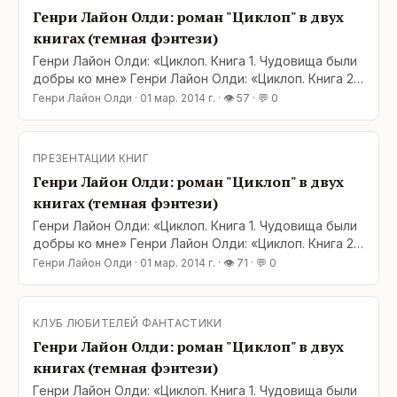
золоту отнеслась с пониманием. Поглядели
Генри Лайон Олди: роман "Циклоп" в двух
книгах (темная фэнтези)
Генри Лайон Олди: «Циклоп. Книга 1. Чудовища были
добры ко мне» Генри Лайон Олди: «Циклоп. Книга 2.
Король камней» Однажды в подземельях
Генри Лайон Олди
·
01 мар. 2014 г.
· 👁
57
· 💬
0
Шаннурана, где властвует чудовищная Черная
Вдова, сошлись трое: мальчик Краш, приемный сын
Вдовы, великий маг Симон Пламенный и авантюрист
ПРЕЗЕНТАЦИИ КНИГ
Вульм из Сегентарры. Двадцать лет спустя судьба
Генри Лайон Олди: роман "Циклоп" в двух
книгах (темная фэнтези)
Генри Лайон Олди: «Циклоп. Книга 1. Чудовища были
добры ко мне» Генри Лайон Олди: «Циклоп. Книга 2.
Король камней» Однажды в подземельях
Генри Лайон Олди
·
01 мар. 2014 г.
· 👁
71
· 💬
0
Шаннурана, где властвует чудовищная Черная
Вдова, сошлись трое: мальчик Краш, приемный сын
Вдовы, великий маг Симон Пламенный и авантюрист
КЛУБ ЛЮБИТЕЛЕЙ ФАНТАСТИКИ
Вульм из Сегентарры. Двадцать лет спустя судьба
Генри Лайон Олди: роман "Циклоп" в двух
книгах (темная фэнтези)
Генри Лайон Олди: «Циклоп. Книга 1. Чудовища были