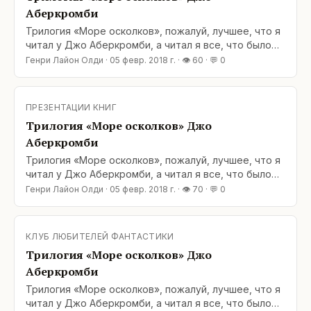
Аберкромби
Трилогия «Море осколков», пожалуй, лучшее, что я
читал у Джо Аберкромби, а читал я все, что было
издано. Пишет Джо отлично, но меня всегда
Генри Лайон Олди
·
05 февр. 2018 г.
· 👁
60
· 💬
0
смущали персонажи – да, яркие, характерные,
эмоциональные, но едва они появлялись, как мне
было ясно их сквозное действие и какой
ПРЕЗЕНТАЦИИ КНИГ
кульминацией оно закончится. Тут Джо честно
Трилогия «Море осколков» Джо
работал по
Аберкромби
Трилогия «Море осколков», пожалуй, лучшее, что я
читал у Джо Аберкромби, а читал я все, что было
издано. Пишет Джо отлично, но меня всегда
Генри Лайон Олди
·
05 февр. 2018 г.
· 👁
70
· 💬
0
смущали персонажи – да, яркие, характерные,
эмоциональные, но едва они появлялись, как мне
было ясно их сквозное действие и какой
КЛУБ ЛЮБИТЕЛЕЙ ФАНТАСТИКИ
кульминацией оно закончится. Тут Джо честно
Трилогия «Море осколков» Джо
работал по
Аберкромби
Трилогия «Море осколков», пожалуй, лучшее, что я
читал у Джо Аберкромби, а читал я все, что было