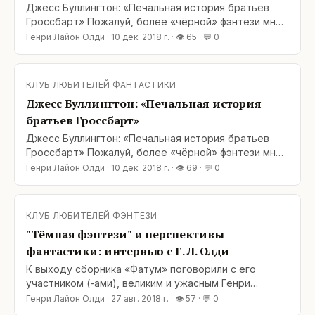
Джесс Буллингтон: «Печальная история братьев
Гроссбарт» Пожалуй, более «чёрной» фэнтези мне
ещё не попадалось. Главные герои, братья Гегель и
Генри Лайон Олди
·
10 дек. 2018 г.
· 👁
65
· 💬
0
Манфрид Гроссбарты – отъявленные мерзавцы,
грабители могил, разбойники, убийцы и садисты.
Впрочем, и мир вокруг них немногим лучше: в
КЛУБ ЛЮБИТЕЛЕЙ ФАНТАСТИКИ
средневековой Европе царят чума, голод,
Джесс Буллингтон: «Печальная история
братьев Гроссбарт»
Джесс Буллингтон: «Печальная история братьев
Гроссбарт» Пожалуй, более «чёрной» фэнтези мне
ещё не попадалось. Главные герои, братья Гегель и
Генри Лайон Олди
·
10 дек. 2018 г.
· 👁
69
· 💬
0
Манфрид Гроссбарты – отъявленные мерзавцы,
грабители могил, разбойники, убийцы и садисты.
Впрочем, и мир вокруг них немногим лучше: в
КЛУБ ЛЮБИТЕЛЕЙ ФЭНТЕЗИ
средневековой Европе царят чума, голод,
"Тёмная фэнтези" и перспективы
фантастики: интервью с Г. Л. Олди
К выходу сборника «Фатум» поговорили с его
участником (-ами), великим и ужасным Генри
Лайоном Олди: о темном фэнтези, о мраке в
Генри Лайон Олди
·
27 авг. 2018 г.
· 👁
57
· 💬
0
литературе, о системном кризисе и будущем