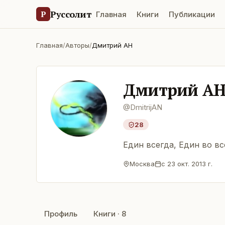
Руссолит
Р
Главная
Книги
Публикации
Главная
/
Авторы
/
Дмитрий АН
Дмитрий А
@
DmitrijAN
28
Един всегда, Един во вс
Москва
с
23 окт. 2013 г.
Профиль
Книги · 8