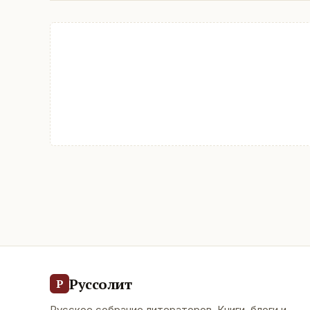
Руссолит
Р
Русское собрание литераторов. Книги, блоги и