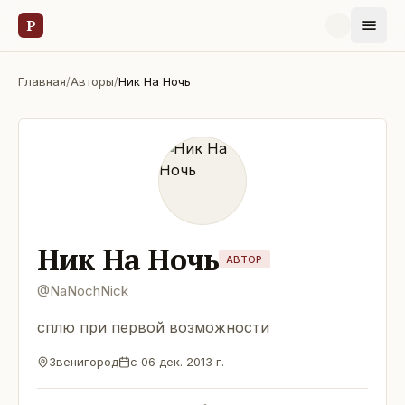
Р
Главная
/
Авторы
/
Ник На Ночь
Ник На Ночь
АВТОР
@
NaNochNick
сплю при первой возможности
Звенигород
с
06 дек. 2013 г.