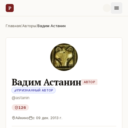
Р
Главная
/
Авторы
/
Вадим Астанин
Вадим Астанин
АВТОР
ПРИЗНАННЫЙ АВТОР
@
astanin
126
Айкино
с
09 дек. 2013 г.