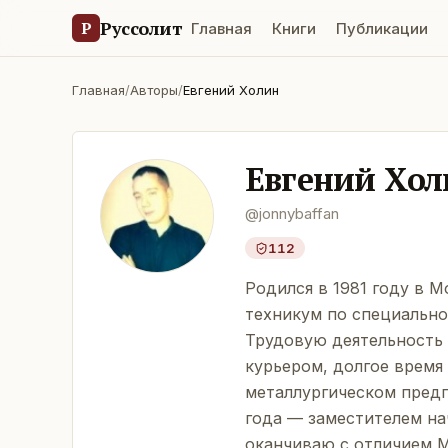
Руссолит
Р
Главная
Книги
Публикации
Главная
/
Авторы
/
Евгений Холин
Евгений Хол
@
jonnybaffan
112
Родился в 1981 году в М
техникум по специально
Трудовую деятельность 
курьером, долгое время 
металлургическом предп
года — заместителем на
оканчиваю с отличием 