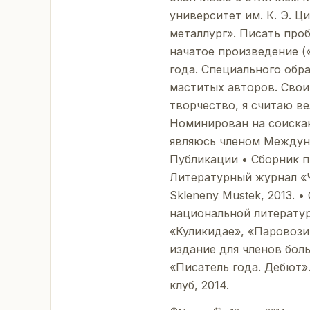
университет им. К. Э. 
металлург». Писать проб
начатое произведение («
года. Специального обр
маститых авторов. Свои
творчество, я считаю в
Номинирован на соискан
являюсь членом Междун
Публикации • Сборник пр
Литературный журнал «Ч
Skleneny Mustek, 2013. 
национальной литературн
«Куликидае», «Паровозик
издание для членов бо
«Писатель года. Дебют».
клуб, 2014.