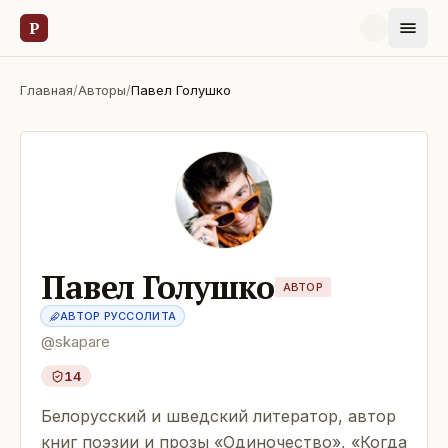
Р
Главная
/
Авторы
/
Павел Голушко
Павел Голушко
АВТОР
АВТОР РУССОЛИТА
@
skapare
14
Белорусский и шведский литератор, автор
книг поэзии и прозы «Одиночество», «Когда