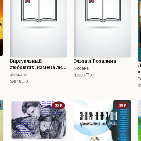
Виртуальный
Эльза и Розалина
Д
любовник, измена ли
Оксана
и
это? Или тайная жизнь
aleksandr
583
0
А
Т
моей жены.
946
0
35
₽
80
₽