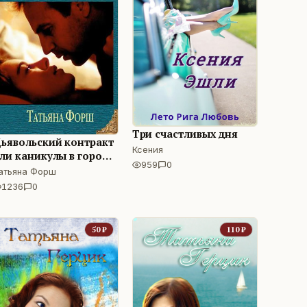
Три счастливых дня
ьявольский контракт
Ксения
ли каникулы в городе
959
0
нгелов
атьяна Форш
1236
0
50
₽
110
₽