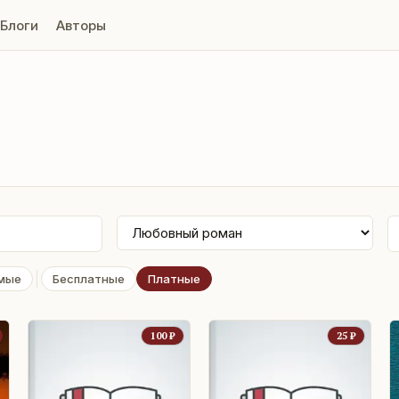
Блоги
Авторы
мые
Бесплатные
Платные
100
₽
25
₽