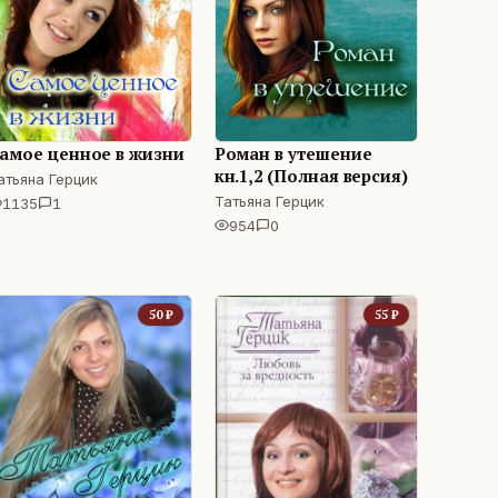
амое ценное в жизни
Роман в утешение
кн.1,2 (Полная версия)
атьяна Герцик
Татьяна Герцик
1135
1
954
0
50
₽
55
₽