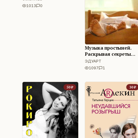
1013
0
Музыка простыней.
Раскрывая секреты
сексуальной близост
ЭДУАРТ
в браке
1097
1
50
₽
30
₽