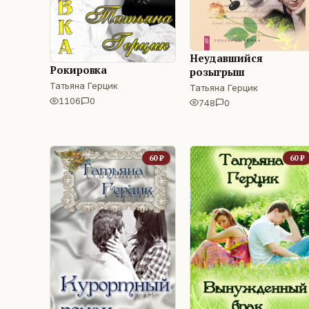
Неудавшийся
Рокировка
розыгрыш
Татьяна Герцик
Татьяна Герцик
1106
0
748
0
60
₽
60
₽