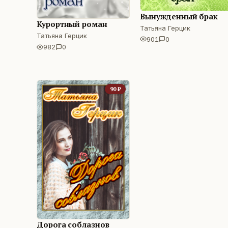
Вынужденный брак
Курортный роман
Татьяна Герцик
Татьяна Герцик
901
0
982
0
90
₽
Дорога соблазнов