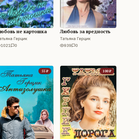
юбовь не картошка
Любовь за вредность
атьяна Герцик
Татьяна Герцик
1021
0
939
0
55
₽
100
₽