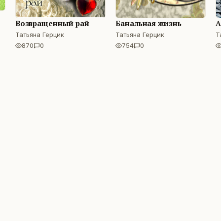
Возвращенный рай
Банальная жизнь
А
Татьяна Герцик
Татьяна Герцик
Т
870
0
754
0