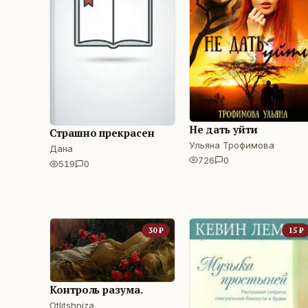
Не дать уйти
Страшно прекрасен
Ульяна Трофимова
Дана
726
0
519
0
30
₽
15
₽
Контроль разума.
Otlitshniza