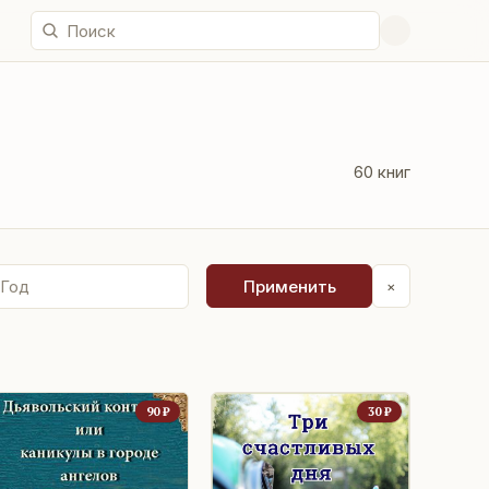
60
книг
Применить
×
90
₽
30
₽