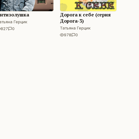
нтизолушка
Дорога к себе (серия
Дорога-3)
атьяна Герцик
Татьяна Герцик
827
0
978
0