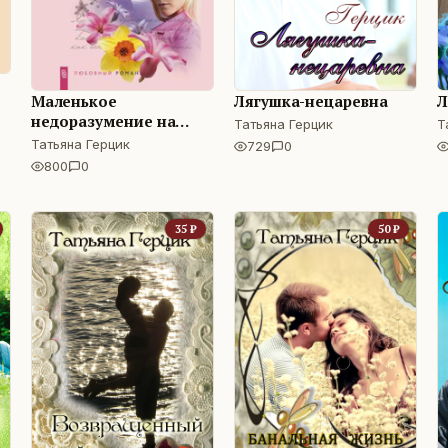
Маленькое
Лягушка-нецаревна
Л
недоразумение на
Татьяна Герцик
Т
даче
Татьяна Герцик
729
0
800
0
35
₽
50
₽