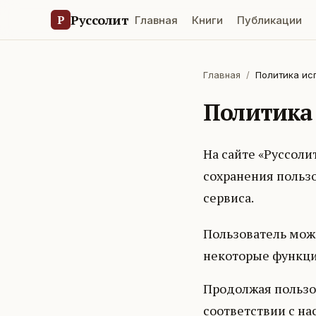
Руссолит
Р
Главная
Книги
Публикации
Главная
/
Политика ис
Политика 
На сайте «Руссоли
сохранения польз
сервиса.
Пользователь може
некоторые функции
Продолжая пользов
соответствии с н