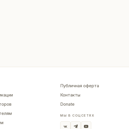
Публичная оферта
икации
Контакты
торов
Donate
телям
МЫ В СОЦСЕТЯХ
ям