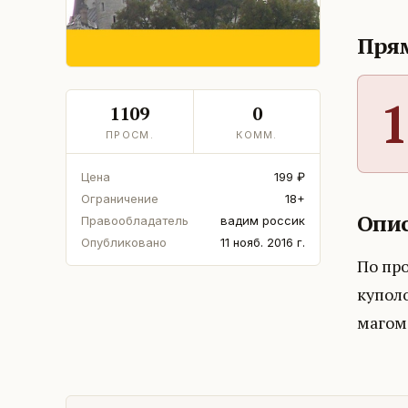
Прям
1
1109
0
ПРОСМ.
КОММ.
Цена
199 ₽
Ограничение
18+
Опис
Правообладатель
вадим россик
Опубликовано
11 нояб. 2016 г.
По пр
купол
магом