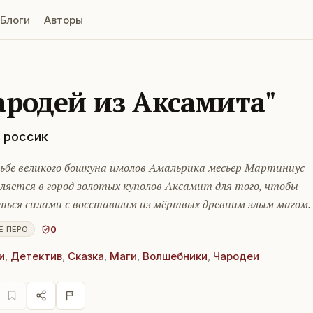
Блоги
Авторы
ародей из Аксамита"
 россик
сьбе великого бошкуна имолов Амальрика месьер Мартиниус
ляется в город золотых куполов Аксамит для того, чтобы
ться силами с восставшим из мёртвых древним злым магом.
0
Е ПЕРО
и
,
Детектив
,
Сказка
,
Маги
,
Волшебники
,
Чародеи