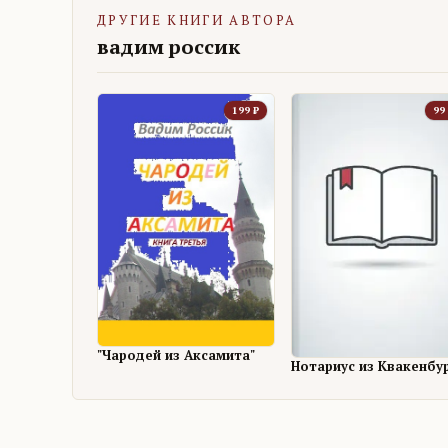
ДРУГИЕ КНИГИ АВТОРА
вадим россик
199
₽
99
"Чародей из Аксамита"
Нотариус из Квакенбу