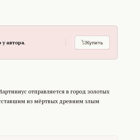
 у автора
.
Купить
артиниус отправляется в город золотых
восставшим из мёртвых древним злым