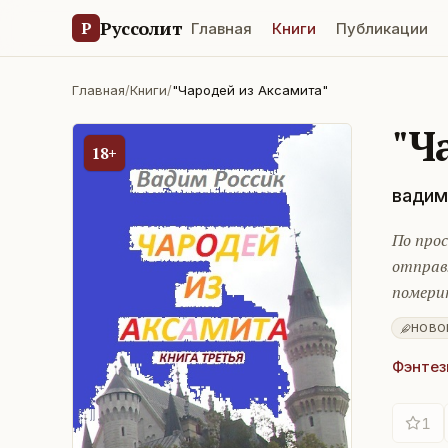
Руссолит
Р
Главная
Книги
Публикации
Главная
/
Книги
/
"Чародей из Аксамита"
"Ч
18+
вадим
По про
отправ
помери
НОВО
Фэнтез
1