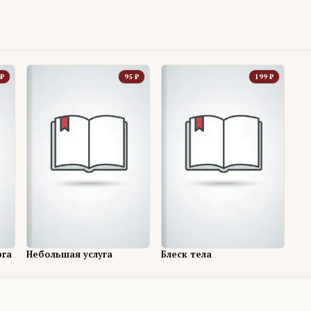
₽
95
₽
199
₽
рга
Небольшая услуга
Блеск тела