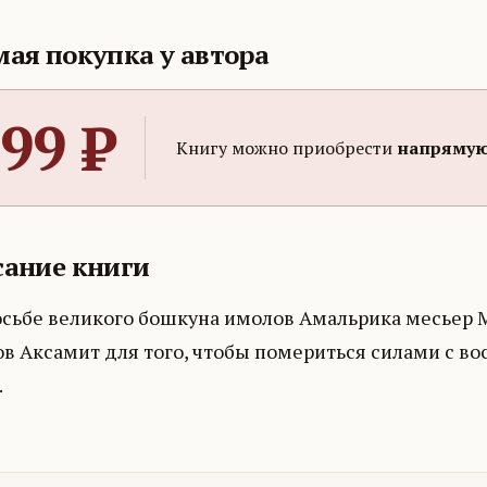
ая покупка у автора
99
₽
Книгу можно приобрести
напрямую
ание книги
осьбе великого бошкуна имолов Амальрика месьер М
ов Аксамит для того, чтобы помериться силами с 
.