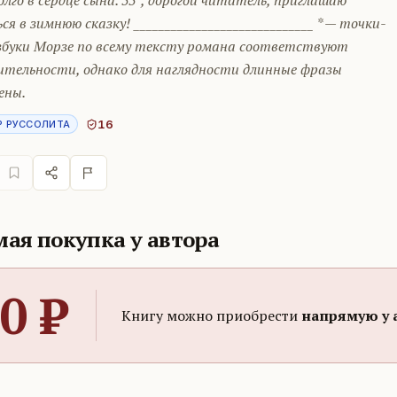
олго в сердце сына. 55*, дорогой читатель, приглашаю
ся в зимнюю сказку! _____________________________ * — точки-
збуки Морзе по всему тексту романа соответствуют
ительности, однако для наглядности длинные фразы
ены.
16
Р РУССОЛИТА
ая покупка у автора
0
₽
Книгу можно приобрести
напрямую у 