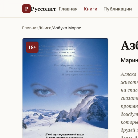
Руссолит
Р
Главная
Книги
Публикации
Главная
/
Книги
/
Азбука Морзе
Аз
18+
Марин
Аляска 
животн
на спас
сказат
протяне
дождутс
которых
друзей 