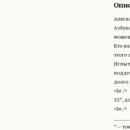
Опис
Аляска
Азбук
можешь
Кто на
этого 
Испыта
подде
долго 
<br />
55*, д
<br />
_______
* — то