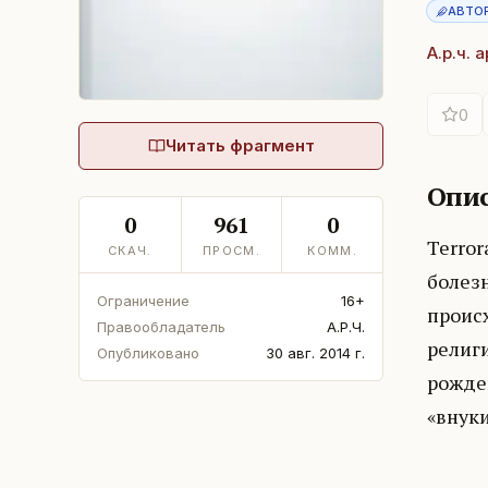
АВТО
А.р.ч. 
0
Читать фрагмент
Опис
0
961
0
Terror
СКАЧ.
ПРОСМ.
КОММ.
болезн
Ограничение
16+
происх
Правообладатель
А.Р.Ч.
религ
Опубликовано
30 авг. 2014 г.
рожде
«внуки