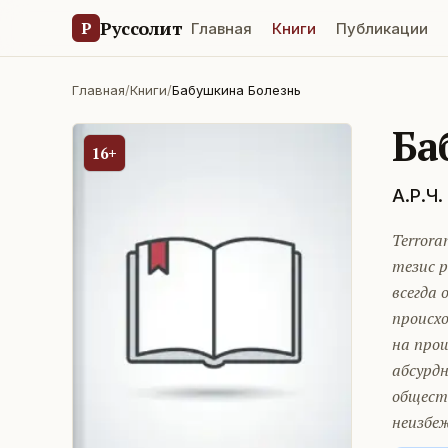
Руссолит
Р
Главная
Книги
Публикации
Главная
/
Книги
/
Бабушкина Болезнь
Ба
16+
А.Р.Ч.
Terrora
тезис р
всегда 
происхо
на прош
абсурдн
общест
неизбеж