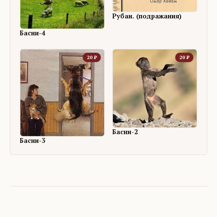
Рубаи. (подражания)
Басни-4
20
₽
20
₽
Басни-2
Басни-3