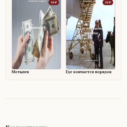
50
₽
50
₽
Мотылек
Где кончается порядок