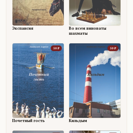
Экспансия
Во всем виноваты
шахматы
50
₽
50
₽
Почетный гость
Кильдым