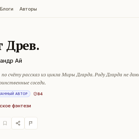
Блоги
Авторы
г Древ.
андр Ай
по счёту рассказ из цикла Миры Дгарда. Роду Дгарда не да
оинственные соседи.
84
НАННЫЙ АВТОР
ское фэнтези