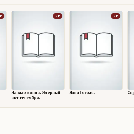
₽
5
₽
5
₽
Начало конца. Ядерный
Язва Гоголя.
Сп
акт сентября.