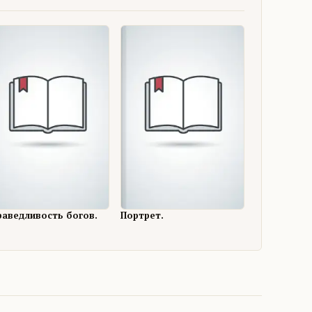
раведливость богов.
Портрет.