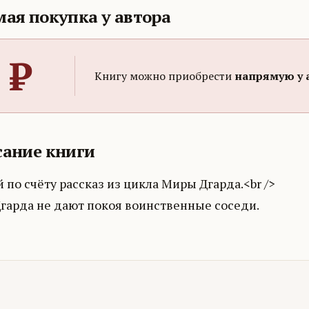
ая покупка у автора
₽
Книгу можно приобрести
напрямую у 
ание книги
 по счёту рассказ из цикла Миры Дгарда.<br />
Дгарда не дают покоя воинственные соседи.