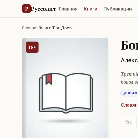
Руссолит
Р
Главная
Книги
Публикации
Главная
/
Книги
/
Бог Древ.
Бо
18+
Алекс
Третий 
покоя в
ПРИЗ
Славян
0