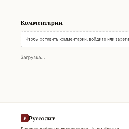
Комментарии
Чтобы оставить комментарий,
войдите
или
зарег
Загрузка…
Руссолит
Р
Русское собрание литераторов. Книги, блоги и