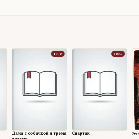
100
₽
100
₽
Дама с собачкой и тремя
Спартак
Эт
детьми