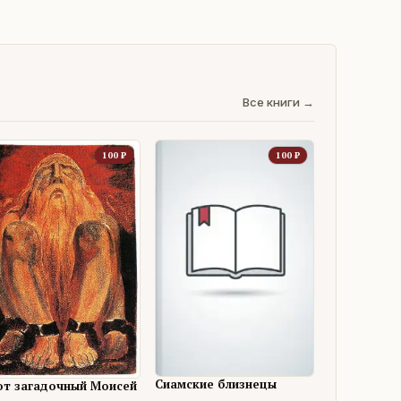
Все книги →
100
₽
100
₽
Сиамские близнецы
от загадочный Моисей