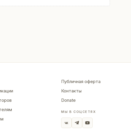
Публичная оферта
икации
Контакты
торов
Donate
телям
МЫ В СОЦСЕТЯХ
ям