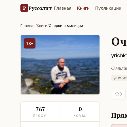
Руссолит
Р
Главная
Книги
Публикации
Главная
/
Книги
/
Очерки о милиции
Оч
18+
yrichk
О мили
НОВО
0
767
0
Прям
ПРОСМ.
КОММ.