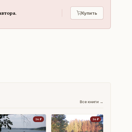
автора
.
Купить
Все книги →
16
₽
16
₽