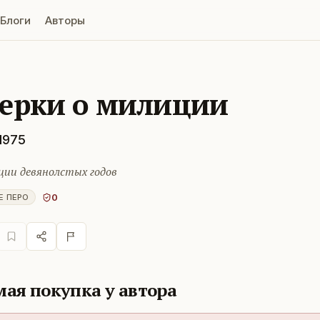
Блоги
Авторы
ерки о милиции
1975
ции девянолстых годов
0
Е ПЕРО
ая покупка у автора