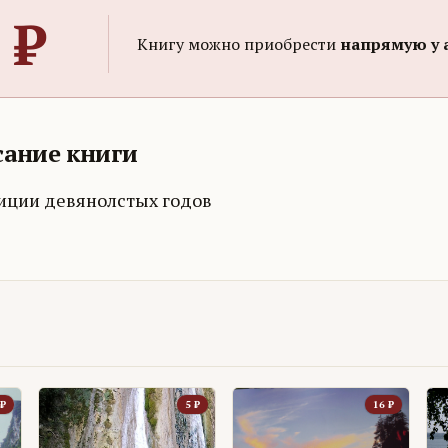
₽
Книгу можно приобрести
напрямую у 
ание книги
иции девянолстых годов
₽
5
₽
16
₽