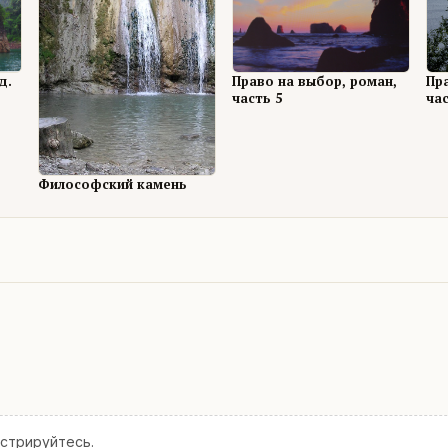
д.
Право на выбор, роман,
Пр
часть 5
час
Философский камень
истрируйтесь
.