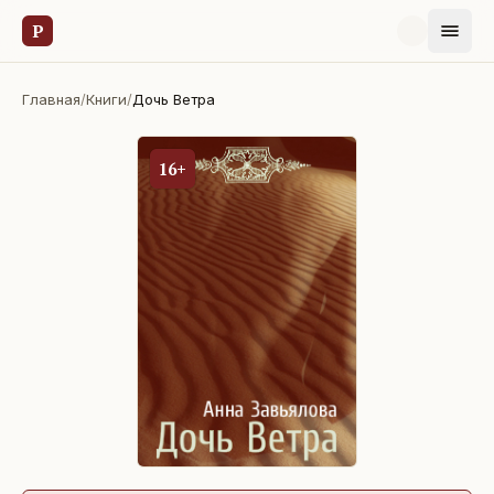
Р
Главная
/
Книги
/
Дочь Ветра
16+