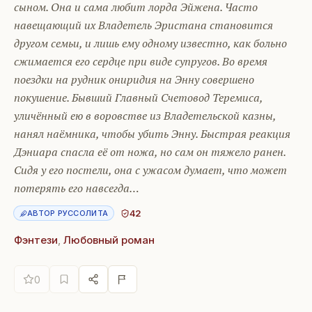
сыном. Она и сама любит лорда Эйжена. Часто
навещающий их Владетель Эристана становится
другом семьи, и лишь ему одному известно, как больно
сжимается его сердце при виде супругов. Во время
поездки на рудник ониридия на Энну совершено
покушение. Бывший Главный Счетовод Теремиса,
уличённый ею в воровстве из Владетельской казны,
нанял наёмника, чтобы убить Энну. Быстрая реакция
Дэниара спасла её от ножа, но сам он тяжело ранен.
Сидя у его постели, она с ужасом думает, что может
потерять его навсегда…
42
АВТОР РУССОЛИТА
Фэнтези
,
Любовный роман
0