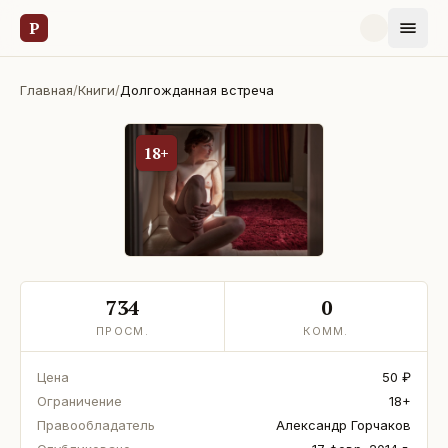
Р
Главная
/
Книги
/
Долгожданная встреча
18+
734
0
ПРОСМ.
КОММ.
Цена
50 ₽
Ограничение
18+
Правообладатель
Александр Горчаков