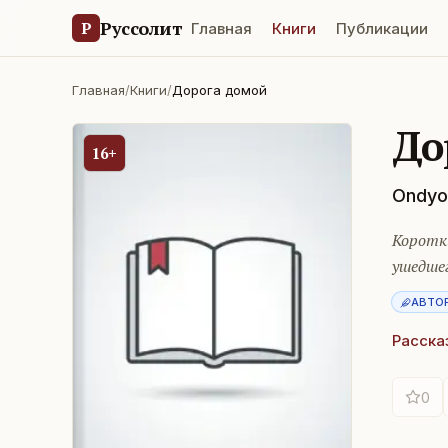
Руссолит
Р
Главная
Книги
Публикации
Главная
/
Книги
/
Дорога домой
До
16+
Ondyo
Коротк
ушедше
АВТО
Расска
0