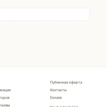
Публичная оферта
икации
Контакты
торов
Donate
телям