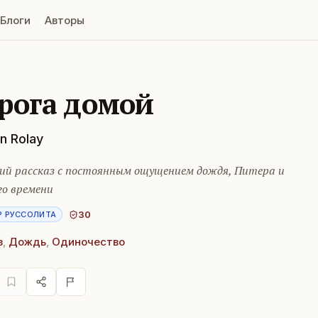
Блоги
Авторы
рога домой
n Rolay
ий рассказ с постоянным ощущением дождя, Питера и
го времени
30
Р РУССОЛИТА
з
,
Дождь
,
Одиночество