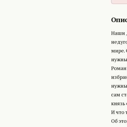
Опис
Наши 
недуго
мире. 
нужны
Роман 
избран
нужный
сам ст
князь 
И что 
Об это