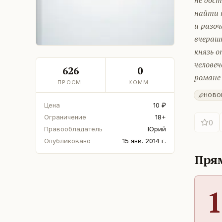
не дост
найти н
и разоч
вчерашн
князь 
человеч
626
0
романе 
ПРОСМ.
КОММ.
НОВО
Цена
10 ₽
Ограничение
18+
0
Правообладатель
Юрий
Опубликовано
15 янв. 2014 г.
Прям
1