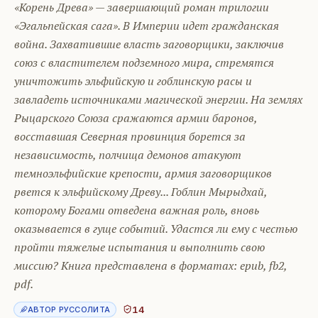
«Корень Древа» — завершающий роман трилогии
«Эгальпейская сага». В Империи идет гражданская
война. Захватившие власть заговорщики, заключив
союз с властителем подземного мира, стремятся
уничтожить эльфийскую и гоблинскую расы и
завладеть источниками магической энергии. На землях
Рыцарского Союза сражаются армии баронов,
восставшая Северная провинция борется за
независимость, полчища демонов атакуют
темноэльфийские крепости, армия заговорщиков
рвется к эльфийскому Древу... Гоблин Мырыдхай,
которому Богами отведена важная роль, вновь
оказывается в гуще событий. Удастся ли ему с честью
пройти тяжелые испытания и выполнить свою
миссию? Книга представлена в форматах: epub, fb2,
pdf.
14
АВТОР РУССОЛИТА