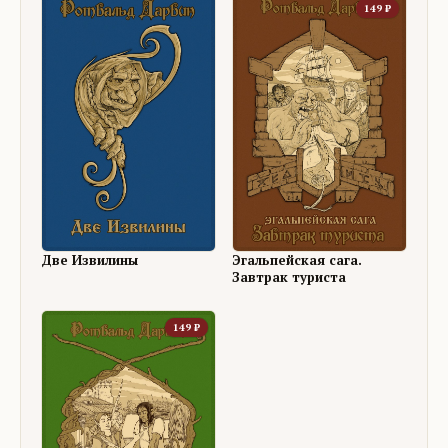
149
₽
Две Извилины
Эгальпейская сага.
Завтрак туриста
149
₽