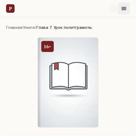
Р
Главная
/
Книги
/
Глава 7. Урок политграмоты.
16+