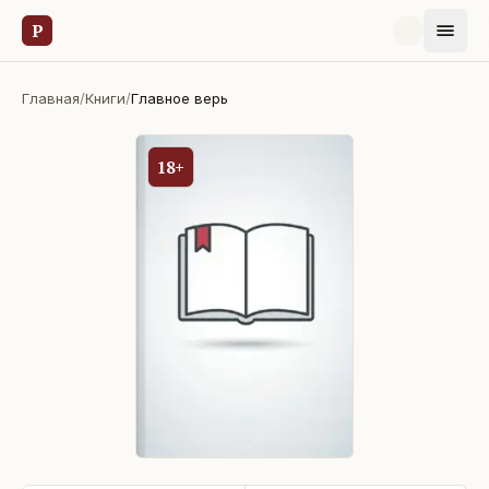
Р
Главная
/
Книги
/
Главное верь
18+