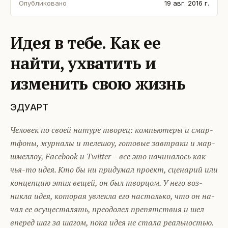
Опубликовано
19 авг. 2016 г.
Идея в тебе. Как ее
найти, ухватить и
изменить свою жизнь
ЭДУАРТ
Че­ловек по сво­ей на­туре тво­рец: компь­юте­ры и смар­
тфо­ны, жур­на­лы и те­лешоу, го­товые зав­тра­ки и мар­
шмел­лоу, Facebook и Twitter – все это на­чина­лось как
чья-то идея. Кто бы ни при­думал про­ект, сце­нарий или
кон­цепцию этих ве­щей, он был твор­цом. У не­го воз­
никла идея, ко­торая ув­лекла его нас­толь­ко, что он на­
чал ее осу­щест­влять, пре­одо­лел пре­пятс­твия и шел
впе­ред шаг за ша­гом, по­ка идея не ста­ла ре­аль­ностью.