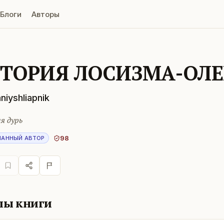
Блоги
Авторы
ТОРИЯ ЛОСИЗМА-ОЛ
iyshliapnik
я дурь
98
НАННЫЙ АВТОР
лы книги