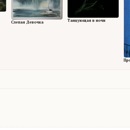
Танцующая в ночи
Слепая Девочка
Пр