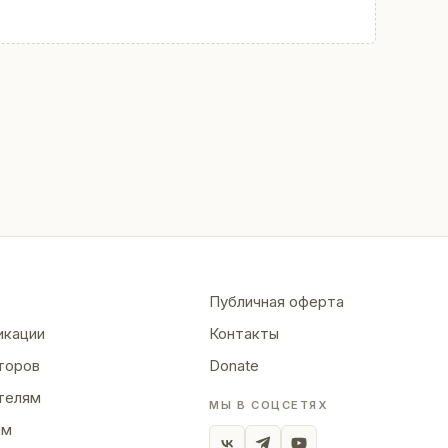
Публичная оферта
икации
Контакты
торов
Donate
телям
МЫ В СОЦСЕТЯХ
ям