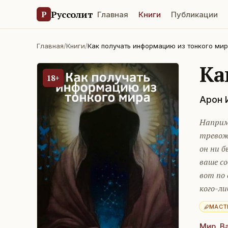
Руссолит
Р
Главная
Книги
Публикации
Главная
/
Книги
/
Как получать информацию из тонкого ми
Ка
18+
Арон 
Наприме
тревож
он ни б
ваше со
вот по
кого-ли
МАСТ
Мир
,
В