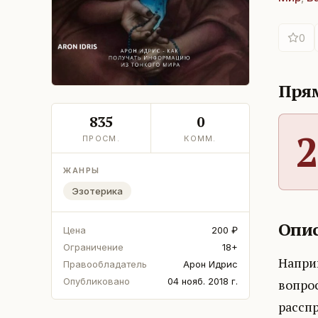
0
Прям
835
0
2
ПРОСМ.
КОММ.
ЖАНРЫ
Эзотерика
Опис
Цена
200 ₽
Ограничение
18+
Наприм
Правообладатель
Арон Идрис
Опубликовано
04 нояб. 2018 г.
вопрос
расспр