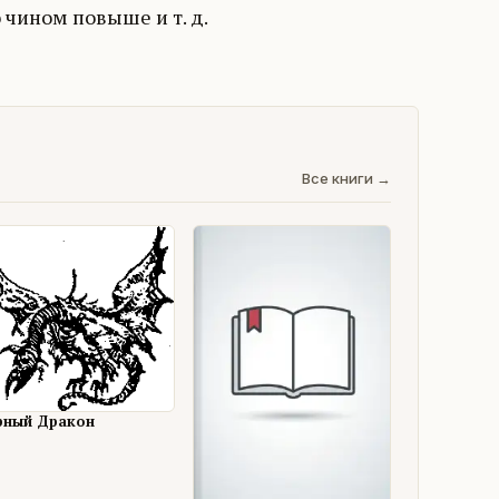
чином повыше и т. д.
Все книги →
рный Дракон