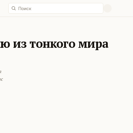
ю из тонкого мира
т
ас