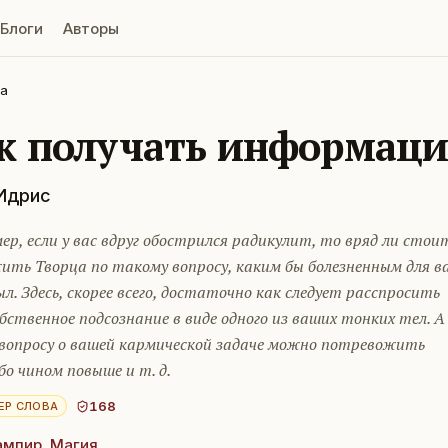
Блоги
Авторы
ра
к получать информаци
Идрис
р, если у вас вдруг обострился радикулит, то вряд ли стои
ить Творца по такому вопросу, каким бы болезненным для в
ыл. Здесь, скорее всего, достаточно как следует расспросить
бственное подсознание в виде одного из ваших тонких тел. А
 вопросу о вашей кармической задаче можно потревожить
бо чином повыше и т. д.
168
ЕР СЛОВА
ампир
,
Магия