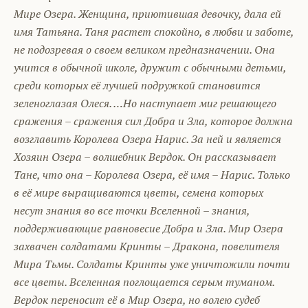
Мире Озера. Женщина, приютившая девочку, дала ей
имя Татьяна. Таня растет спокойно, в любви и заботе,
не подозревая о своем великом предназначении. Она
учится в обычной школе, дружит с обычными детьми,
среди которых её лучшей подружкой становится
зеленоглазая Олеся. …Но наступает миг решающего
сражения – сражения сил Добра и Зла, которое должна
возглавить Королева Озера Нарис. За ней и является
Хозяин Озера – волшебник Вердок. Он рассказывает
Тане, что она – Королева Озера, её имя – Нарис. Только
в её мире выращиваются цветы, семена которых
несут знания во все точки Вселенной – знания,
поддерживающие равновесие Добра и Зла. Мир Озера
захвачен солдатами Кринты – Дракона, повелителя
Мира Тьмы. Солдаты Кринты уже уничтожили почти
все цветы. Вселенная поглощается серым туманом.
Вердок переносит её в Мир Озера, но волею судеб