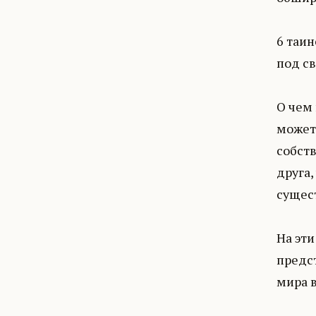
6 таи
под с
О чем 
может 
собст
друга
сущест
На эти
предс
мира в