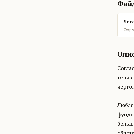
Фай
Лето
Форм
Опис
Соглас
тени с
чертог
Любая 
фундам
больш
обшир