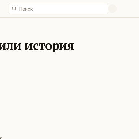
или история
ин