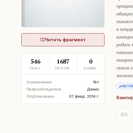
прекра
обширн
таинст
в пещер
контро
Читать фрагмент
родам. 
показа
творени
546
1687
0
своим 
СКАЧ.
ПРОСМ.
КОММ.
желани
Ограничение
16+
АВТО
Правообладатель
Денис
Опубликовано
07 февр. 2014 г.
Вампи
0