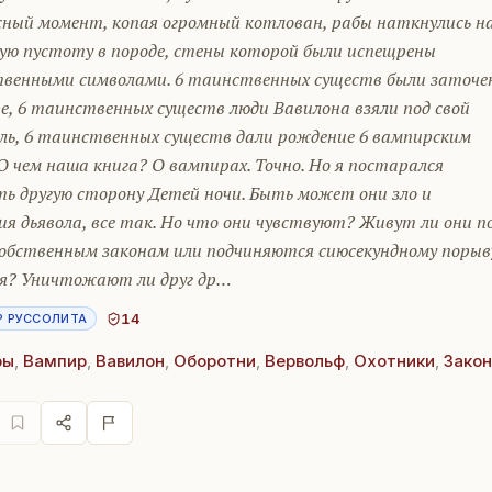
сный момент, копая огромный котлован, рабы наткнулись н
ую пустоту в породе, стены которой были испещрены
венными символами. 6 таинственных существ были заточе
е, 6 таинственных существ люди Вавилона взяли под свой
ль, 6 таинственных существ дали рождение 6 вампирским
О чем наша книга? О вампирах. Точно. Но я постарался
ть другую сторону Детей ночи. Быть может они зло и
я дьявола, все так. Но что они чувствуют? Живут ли они п
собственным законам или подчиняются сиюсекундному порыв
я? Уничтожают ли друг др…
14
Р РУССОЛИТА
ры
,
Вампир
,
Вавилон
,
Оборотни
,
Вервольф
,
Охотники
,
Закон