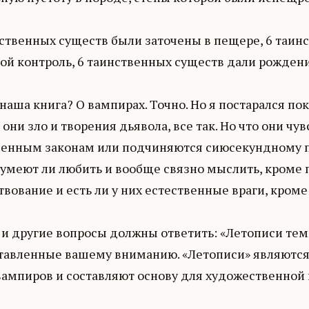
нственных существ были заточены в пещере, 6 таин
вой контроль, 6 таинственных существ дали рожден
наша книга? О вампирах. Точно. Но я постарался по
они зло и творения дьявола, все так. Но что они чу
венным законам или подчиняются сиюсекундному п
, умеют ли любить и вообще связно мыслить, кроме
вование и есть ли у них естественные враги, кром
 и другие вопросы должны ответить: «Летописи тем
тавленные вашему вниманию. «Летописи» являются
ампиров и составляют основу для художественной к