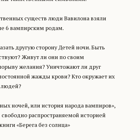
ственных существ люди Вавилона взяли
ие 6 вампирским родам.
казать другую сторону Детей ночи. Быть
вствуют? Живут ли они по своим
орыву желания? Уничтожают ли друг
 постоянной жажды крови? Кто окружает их
е людей?
ных ночей, или история народа вампиров»,
 свободно распространяемой историей
ниги «Берега без солнца»