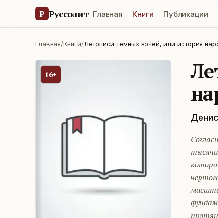
Руссолит
Р
Главная
Книги
Публикации
Главная
/
Книги
/
Летописи темных ночей, или история на
Ле
16+
на
Дени
Согласн
тысячи
которой
чертога
масшта
фундам
протяну