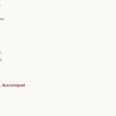
а
ны
о
у
,
Ауксиларий