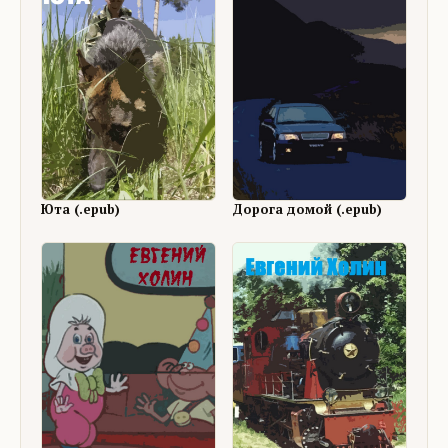
Юта (.epub)
Дорога домой (.epub)