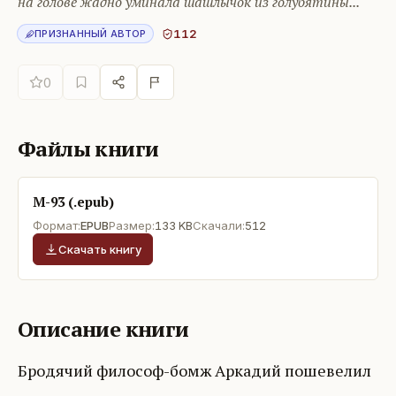
на голове жадно уминала шашлычок из голубятины...
112
ПРИЗНАННЫЙ АВТОР
0
Файлы книги
М-93 (.epub)
Формат:
EPUB
Размер:
133 KB
Скачали:
512
Скачать книгу
Описание книги
Бродячий философ-бомж Аркадий пошевелил