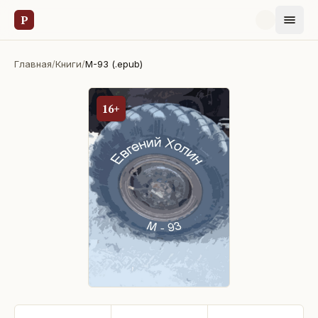
Р
Главная
/
Книги
/
М-93 (.epub)
16+