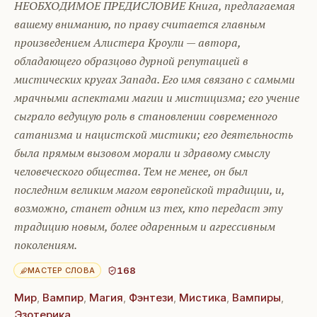
НЕОБХОДИМОЕ ПРЕДИСЛОВИЕ Книга, предлагаемая
вашему вниманию, по праву считается главным
произведением Алистера Кроули — автора,
обладающего образцово дурной репутацией в
мистических кругах Запада. Его имя связано с самыми
мрачными аспектами магии и мистицизма; его уче­ние
сыграло ведущую роль в становлении современного
сатанизма и нацистской мистики; его деятельность
была прямым вызовом мо­рали и здравому смыслу
человеческого общества. Тем не менее, он был
последним великим магом европейской традиции, и,
возможно, станет одним из тех, кто передаст эту
традицию новым, более ода­ренным и агрессивным
поколениям.
168
МАСТЕР СЛОВА
Мир
,
Вампир
,
Магия
,
Фэнтези
,
Мистика
,
Вампиры
,
Эзотерика