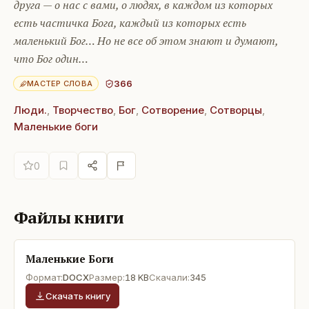
друга — о нас с вами, о людях, в каждом из которых
есть частичка Бога, каждый из которых есть
маленький Бог… Но не все об этом знают и думают,
что Бог один…
366
МАСТЕР СЛОВА
Люди.
,
Творчество
,
Бог
,
Сотворение
,
Сотворцы
,
Маленькие боги
0
Файлы книги
Маленькие Боги
Формат:
DOCX
Размер:
18 KB
Скачали:
345
Скачать книгу