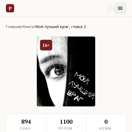
Р
Главная
/
Книги
/
Мой лучший враг, глава 2
16+
894
1100
0
СКАЧ.
ПРОСМ.
КОММ.