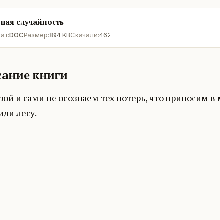
пая случайность
ат:
DOC
Размер:
894 KB
Скачали:
462
ание книги
ой и сами не осознаем тех потерь, что приносим в
или лесу.