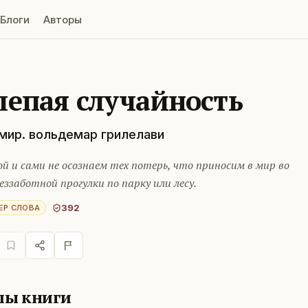
Блоги
Авторы
лепая случайность
мир. вольдемар грилелави
й и сами не осознаем тех потерь, что приносим в мир во
еззаботной прогулки по парку или лесу.
392
ЕР СЛОВА
лы книги