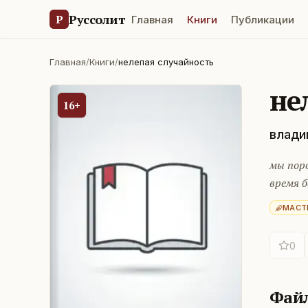
Руссолит
Р
Главная
Книги
Публикации
Главная
/
Книги
/
нелепая случайность
не
16+
влади
мы поро
время б
МАСТ
0
Фай