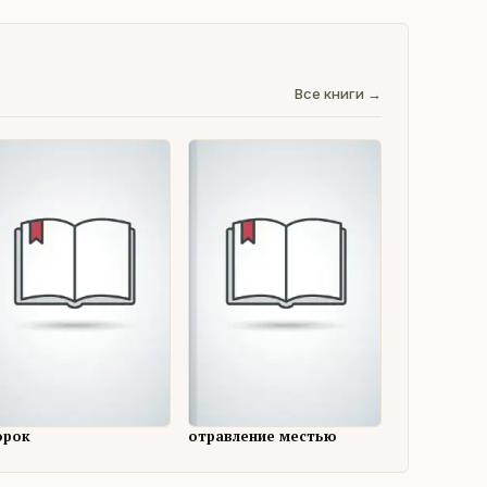
Все книги →
орок
отравление местью